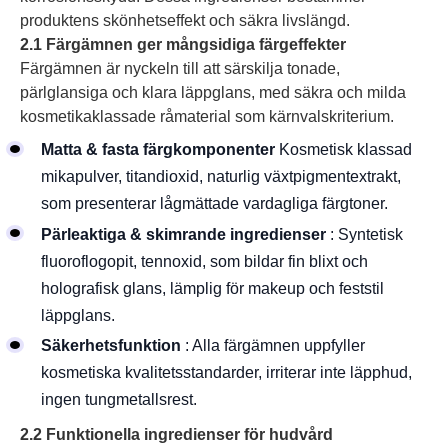
produktens skönhetseffekt och säkra livslängd.
2.1 Färgämnen ger mångsidiga färgeffekter
Färgämnen är nyckeln till att särskilja tonade,
pärlglansiga och klara läppglans, med säkra och milda
kosmetikaklassade råmaterial som kärnvalskriterium.
Matta & fasta färgkomponenter
Kosmetisk klassad
mikapulver, titandioxid, naturlig växtpigmentextrakt,
som presenterar lågmättade vardagliga färgtoner.
Pärleaktiga & skimrande ingredienser
: Syntetisk
fluoroflogopit, tennoxid, som bildar fin blixt och
holografisk glans, lämplig för makeup och feststil
läppglans.
Säkerhetsfunktion
: Alla färgämnen uppfyller
kosmetiska kvalitetsstandarder, irriterar inte läpphud,
ingen tungmetallsrest.
2.2 Funktionella ingredienser för hudvård