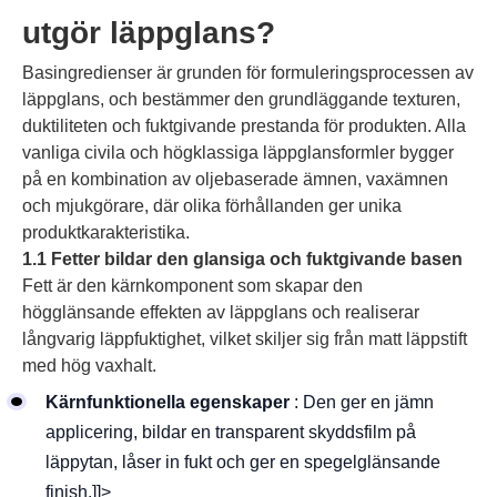
utgör läppglans?
Basingredienser är grunden för formuleringsprocessen av
läppglans, och bestämmer den grundläggande texturen,
duktiliteten och fuktgivande prestanda för produkten. Alla
vanliga civila och högklassiga läppglansformler bygger
på en kombination av oljebaserade ämnen, vaxämnen
och mjukgörare, där olika förhållanden ger unika
produktkarakteristika.
1.1 Fetter bildar den glansiga och fuktgivande basen
Fett är den kärnkomponent som skapar den
högglänsande effekten av läppglans och realiserar
långvarig läppfuktighet, vilket skiljer sig från matt läppstift
med hög vaxhalt.
Kärnfunktionella egenskaper
: Den ger en jämn
applicering, bildar en transparent skyddsfilm på
läppytan, låser in fukt och ger en spegelglänsande
finish.]]>