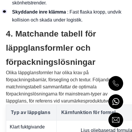
skönhetstrender.
Skyddande inre klämma
: Fast flaska kropp, undvik
kollision och skada under logistik.
4. Matchande tabell för
läppglansformler och
förpackningslösningar
Olika läppglansformler har olika krav på
förpackningsbarriär, försegling och textur. Följande
matchningstabell sammanfattar de optimala
förpackningslösningarna för mainstream-typer av
läppglans, för referens vid varumärkesproduktutveckling.
Typ av läppglans
Kärnfunktion för formel
Klart fuktgivande
Ljus oljebaserad formul