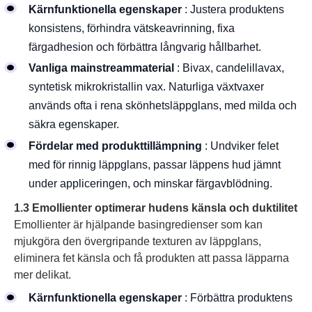
Kärnfunktionella egenskaper
: Justera produktens
konsistens, förhindra vätskeavrinning, fixa
färgadhesion och förbättra långvarig hållbarhet.
Vanliga mainstreammaterial
: Bivax, candelillavax,
syntetisk mikrokristallin vax. Naturliga växtvaxer
används ofta i rena skönhetsläppglans, med milda och
säkra egenskaper.
Fördelar med produkttillämpning
: Undviker felet
med för rinnig läppglans, passar läppens hud jämnt
under appliceringen, och minskar färgavblödning.
1.3 Emollienter optimerar hudens känsla och duktilitet
Emollienter är hjälpande basingredienser som kan
mjukgöra den övergripande texturen av läppglans,
eliminera fet känsla och få produkten att passa läpparna
mer delikat.
Kärnfunktionella egenskaper
: Förbättra produktens