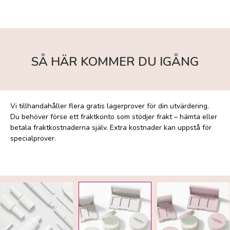
SÅ HÄR KOMMER DU IGÅNG
Vi tillhandahåller flera gratis lagerprover för din utvärdering.
Vi 
r
Du behöver förse ett fraktkonto som stödjer frakt – hämta eller
ski
betala fraktkostnaderna själv. Extra kostnader kan uppstå för
kos
specialprover.
för