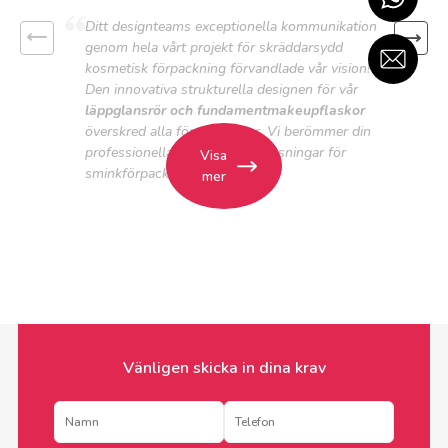
Ditt designteams exceptionella kommunikation
genom hela vårt projekt för skräddarsydd
kosmetisk förpackning förvandlade vår vision!
Den innovativa strukturella designen för vår
läppglansrör och fundamentmakeupflaskor
överskred alla förväntningar. Vi berömmer din
professionella inställning till lösningar för
Visa
sminkförpackningar.
mer
Vänligen skicka in dina krav