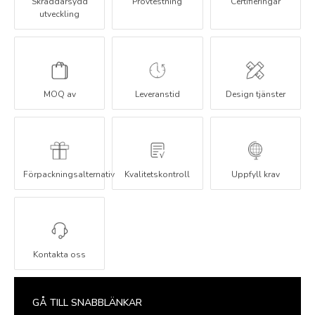
Skräddarsydd
Provtestning
Certifieringar
utveckling
MOQ av
Leveranstid
Design tjänster
Förpackningsalternativ
Kvalitetskontroll
Uppfyll krav
Kontakta oss
GÅ TILL SNABBLÄNKAR