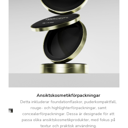
Ansiktskosmetikförpackningar
Detta inkluderar foundationflaskor, puderkompaktfall,
rouge- och highlighterförpackningar, samt
concealerförpackningar. Dessa är designade för att
passa olika ansiktskosmetikprodukter, med fokus på
textur och praktisk användning.