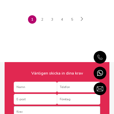
1
2
3
4
5
Vänligen skicka in dina krav