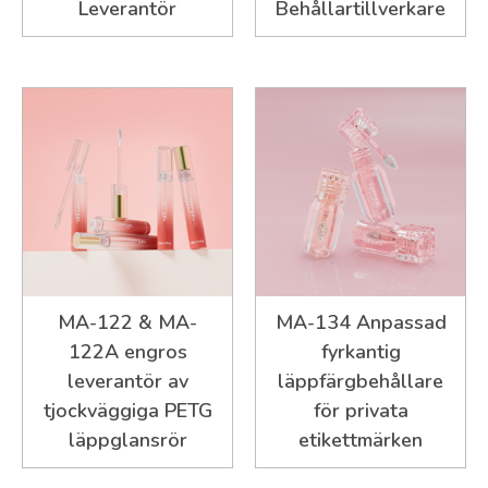
Leverantör
Behållartillverkare
MA-122 & MA-
MA-134 Anpassad
122A engros
fyrkantig
leverantör av
läppfärgbehållare
tjockväggiga PETG
för privata
läppglansrör
etikettmärken