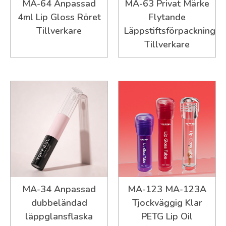
MA-64 Anpassad
MA-63 Privat Märke
4ml Lip Gloss Röret
Flytande
Tillverkare
Läppstiftsförpackning
Tillverkare
MA-34 Anpassad
MA-123 MA-123A
dubbeländad
Tjockväggig Klar
läppglansflaska
PETG Lip Oil