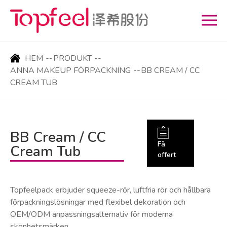
HEM
--
PRODUKT
--
ANNA MAKEUP FÖRPACKNING
--
BB CREAM / CC
CREAM TUB
BB Cream / CC
Få
Cream Tub
offert
Topfeelpack erbjuder squeeze-rör, luftfria rör och hållbara
förpackningslösningar med flexibel dekoration och
OEM/ODM anpassningsalternativ för moderna
skönhetsmärken.