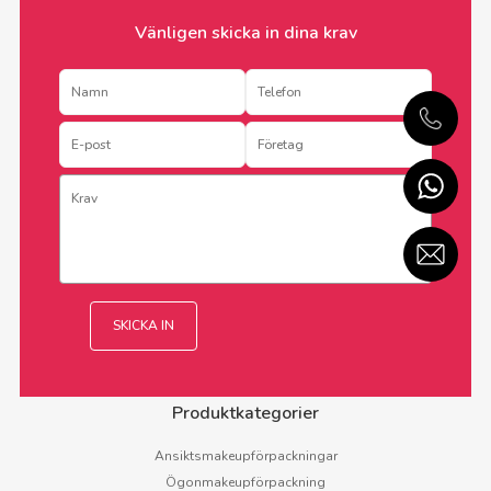
Vänligen skicka in dina krav
Produktkategorier
Ansiktsmakeupförpackningar
Ögonmakeupförpackning