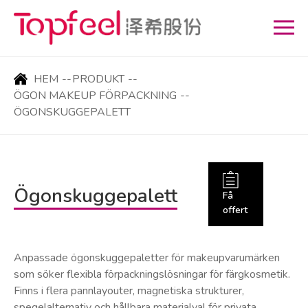
HEM
--
PRODUKT
--
ÖGON MAKEUP FÖRPACKNING
--
ÖGONSKUGGEPALETT
Ögonskuggepalett
Få
offert
Anpassade ögonskuggepaletter för makeupvarumärken
som söker flexibla förpackningslösningar för färgkosmetik.
Finns i flera pannlayouter, magnetiska strukturer,
spegelalternativ och hållbara materialval för privata