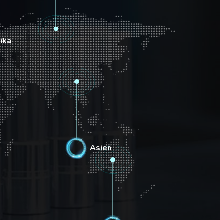
ika
16%
Asien
16%