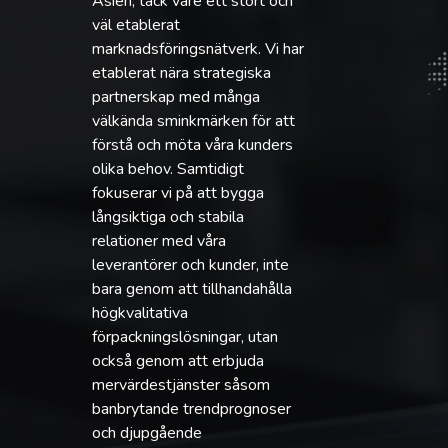
Asien, tack vare ett stort och
väl etablerat
marknadsföringsnätverk. Vi har
etablerat nära strategiska
partnerskap med många
välkända sminkmärken för att
förstå och möta våra kunders
olika behov. Samtidigt
fokuserar vi på att bygga
långsiktiga och stabila
relationer med våra
leverantörer och kunder, inte
bara genom att tillhandahålla
högkvalitativa
förpackningslösningar, utan
också genom att erbjuda
mervärdestjänster såsom
banbrytande trendprognoser
och djupgående