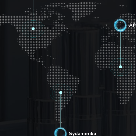
16%
Afr
Sydamerika