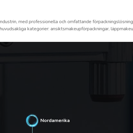
sindustrin, med professionella och omfattande förpackningslösnin
tre huvudsakliga kategorier: ansiktsmakeupförpackningar, läppmak
Nordamerika