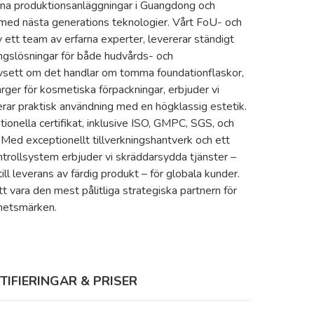
na produktionsanläggningar i Guangdong och
 med nästa generations teknologier. Vårt FoU- och
v ett team av erfarna experter, levererar ständigt
ingslösningar för både hudvårds- och
vsett om det handlar om tomma foundationflaskor,
färger för kosmetiska förpackningar, erbjuder vi
ar praktisk användning med en högklassig estetik.
tionella certifikat, inklusive ISO, GMPC, SGS, och
 Med exceptionellt tillverkningshantverk och ett
ntrollsystem erbjuder vi skräddarsydda tjänster –
ill leverans av färdig produkt – för globala kunder.
tt vara den mest pålitliga strategiska partnern för
nhetsmärken.
TIFIERINGAR & PRISER