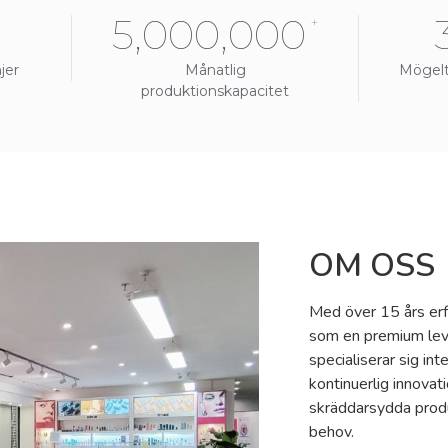
5,000,000
+
jer
Månatlig
Mögelti
produktionskapacitet
OM OSS
Med över 15 års er
som en premium leve
specialiserar sig in
kontinuerlig innovat
skräddarsydda produ
behov.