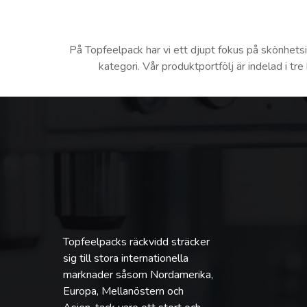
På Topfeelpack har vi ett djupt fokus på skönhet
kategori. Vår produktportfölj är indelad i 
Topfeelpacks räckvidd sträcker
sig till stora internationella
marknader såsom Nordamerika,
Europa, Mellanöstern och