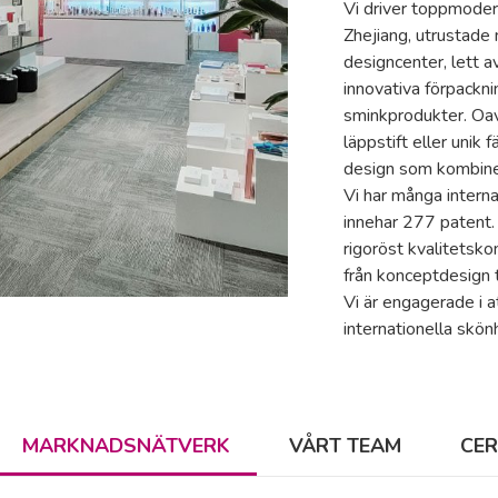
Vi driver toppmoder
Zhejiang, utrustade
designcenter, lett a
innovativa förpackn
sminkprodukter. Oa
läppstift eller unik 
design som kombiner
Vi har många interna
innehar 277 patent.
rigoröst kvalitetsko
från konceptdesign t
Vi är engagerade i a
internationella skö
MARKNADSNÄTVERK
VÅRT TEAM
CER