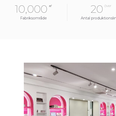
10,000
20
㎡
över
Fabriksområde
Antal produktionslin