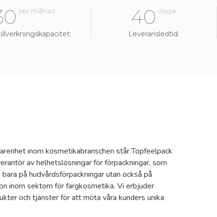
30
40
per månad
dagar
llverkningskapacitet:
Leveransledtid:
farenhet inom kosmetikabranschen står Topfeelpack
rantör av helhetslösningar för förpackningar, som
te bara på hudvårdsförpackningar utan också på
ion inom sektorn för färgkosmetika. Vi erbjuder
kter och tjänster för att möta våra kunders unika