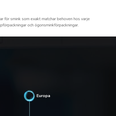
gar för smink som exakt matchar behoven hos varje
eupförpackningar och ögonsminkförpackningar.
Europa
16%