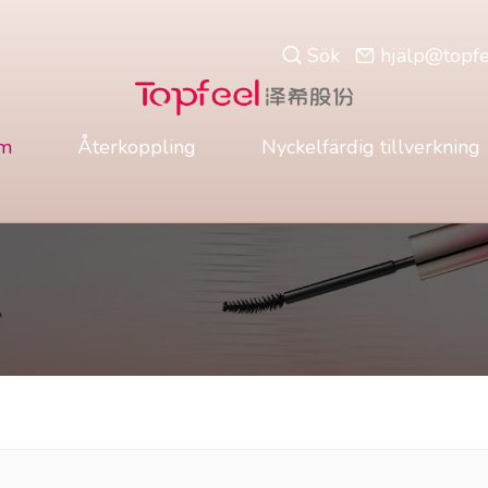
Sök
hjä
lp@topf
m
Återkoppling
Nyckelfärdig tillverkning