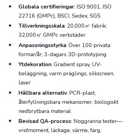
Globala certifieringar
: ISO 9001, ISO
22716 (GMPc), BSCI, Sedex, SGS
Tillverkningsskala
: 20,000㎡ fabrik;
32,000㎡ GMPc verkstäder
Anpassningsstyrka
: Över 100 privata
formar/år; 3-dagars 3D-prototyping
Ytdekoration
: Gradient spray, UV-
beläggning, varm präglings, silkscreen,
laser
Hållbara alternativ
: PCR-plast,
återfyllningsbara mekanismer, biologiskt
nedbrytbara material
Bevisad QA-process
: Noggranna tester—
vridmoment, läckage, värme, färg,