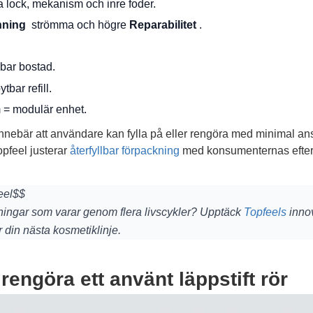
ra lock, mekanism och inre foder.
nning
strömma och högre
Reparabilitet
.
:
lbar bostad.
tbar refill.
 = modulär enhet.
nnebär att användare kan fylla på eller rengöra med minimal ans
opfeel justerar
återfyllbar förpackning
med konsumenternas efterfrå
eel$$
kningar som varar genom flera livscykler? Upptäck
Topfeels
inno
 din nästa kosmetiklinje.
t rengöra ett använt läppstift rör