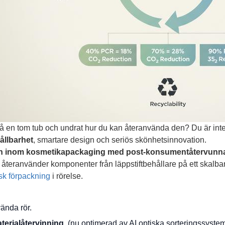
på en tom tub och undrat hur du kan återanvända den? Du är inte 
ållbarhet
, smartare design och seriös skönhetsinnovation.
in inom kosmetikapackaging med post-konsumentåtervunna
återanvänder komponenter från läppstiftbehållare på ett skalbart
sk förpackning
i rörelse.
ända rör.
terialåtervinning
(nu optimerad av AI optiska sorteringssyste