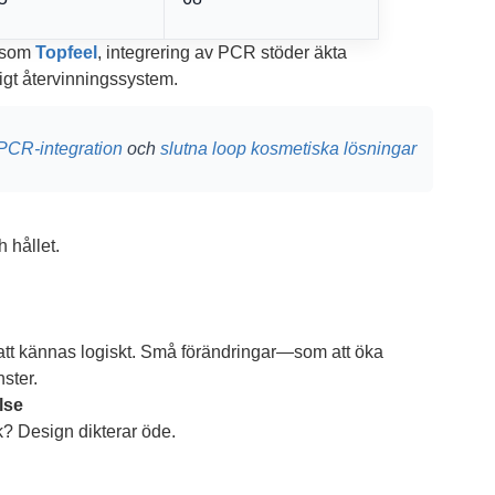
n som
Topfeel
, integrering av PCR stöder äkta
igt återvinningssystem.
PCR-integration
och
slutna loop kosmetiska lösningar
 hållet.
g att kännas logiskt. Små förändringar—som att öka
ster.
lse
? Design dikterar öde.