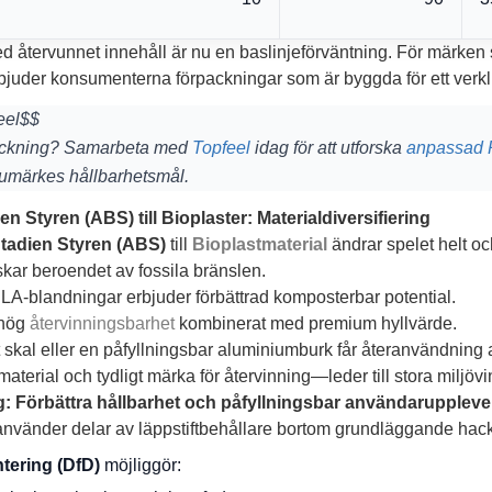
d återvunnet innehåll är nu en baslinjeförväntning. För märke
bjuder konsumenterna förpackningar som är byggda för ett verkl
eel$$
ackning? Samarbeta med
Topfeel
idag för att utforska
anpassad 
arumärkes hållbarhetsmål.
en Styren (ABS) till Bioplaster: Materialdiversifiering
utadien Styren (ABS)
till
Bioplastmaterial
ändrar spelet helt och
kar beroendet av fossila bränslen.
A-blandningar erbjuder förbättrad komposterbar potential.
 hög
återvinningsbarhet
kombinerat med premium hyllvärde.
rt skal eller en påfyllningsbar aluminiumburk får återanvändnin
erial och tydligt märka för återvinning—leder till stora miljövin
: Förbättra hållbarhet och påfyllningsbar användaruppleve
använder delar av läppstiftbehållare bortom grundläggande hack
tering (DfD)
möjliggör: