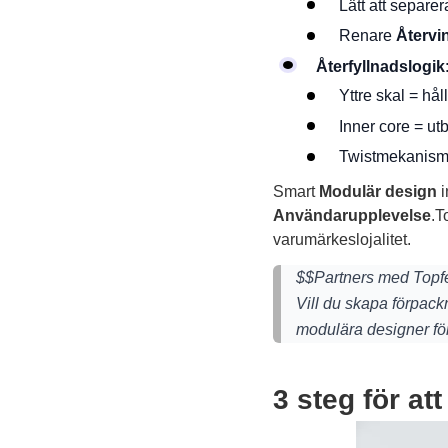
Lätt att separe
Renare
Återvi
Återfyllnadslogik
Yttre skal = hål
Inner core = utby
Twistmekanism
Smart
Modulär design
i
Användarupplevelse
.T
varumärkeslojalitet.
$$Partners med Topf
Vill du skapa förpac
modulära designer för
3 steg för at