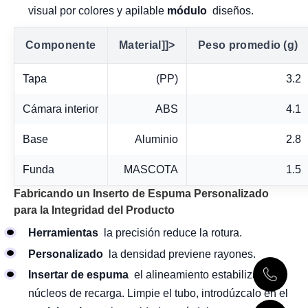
visual por colores y apilable
módulo
diseños.
Componente
Material]]>
Peso promedio (g)
Tapa
(PP)
3.2
Cámara interior
ABS
4.1
Base
Aluminio
2.8
Funda
MASCOTA
1.5
Fabricando un Inserto de Espuma Personalizado
para la Integridad del Producto
Herramientas
la precisión reduce la rotura.
Personalizado
la densidad previene rayones.
Insertar de espuma
el alineamiento estabiliza los
núcleos de recarga. Limpie el tubo, introdúzcalo en el