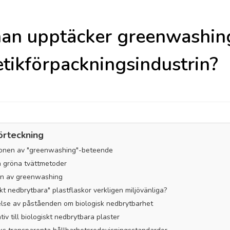
an upptäcker greenwashin
tikförpackningsindustrin?
örteckning
tionen av "greenwashing"-beteende
a gröna tvättmetoder
en av greenwashing
skt nedbrytbara" plastflaskor verkligen miljövänliga?
else av påståenden om biologisk nedbrytbarhet
tiv till biologiskt nedbrytbara plaster