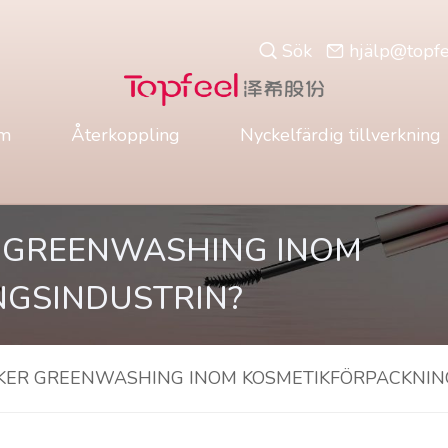
Sök
hjä
lp@topf
m
Återkoppling
Nyckelfärdig tillverkning
 GREENWASHING INOM
NGSINDUSTRIN?
ER GREENWASHING INOM KOSMETIKFÖRPACKNIN