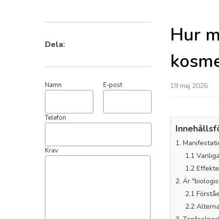
Hur m
kosme
Dela:
19 maj 2026
Namn
E-post
Innehållsf
1. Manifesta
Telefon
1.1 Vanlig
1.2 Effekt
2. Är "biologi
Krav
2.1 Förstå
2.2 Alterna