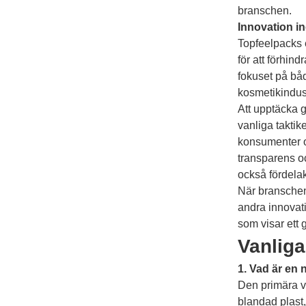
branschen.
Innovation i
Topfeelpacks e
för att förhind
fokuset på bå
kosmetikindust
Att upptäcka 
vanliga taktik
konsumenter o
transparens oc
också fördela
När branschen 
andra innovat
som visar ett 
Vanliga
1. Vad är en 
Den primära va
blandad plast,