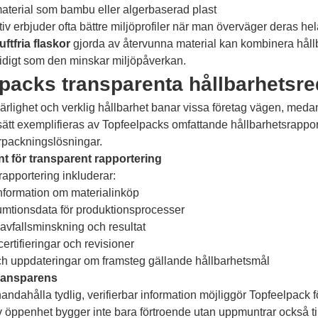
material som bambu eller algerbaserad plast
iv erbjuder ofta bättre miljöprofiler när man överväger deras he
uftfria flaskor
gjorda av återvunna material kan kombinera hållb
tidigt som den minskar miljöpåverkan.
packs transparenta hållbarhetsr
 ärlighet och verklig hållbarhet banar vissa företag vägen, med
ätt exemplifieras av Topfeelpacks omfattande hållbarhetsrapport
rpackningslösningar.
t för transparent rapportering
apportering inkluderar:
information om materialinköp
mtionsdata för produktionsprocesser
 avfallsminskning och resultat
certifieringar och revisioner
ch uppdateringar om framsteg gällande hållbarhetsmål
transparens
handahålla tydlig, verifierbar information möjliggör Topfeelpack f
öppenhet bygger inte bara förtroende utan uppmuntrar också till