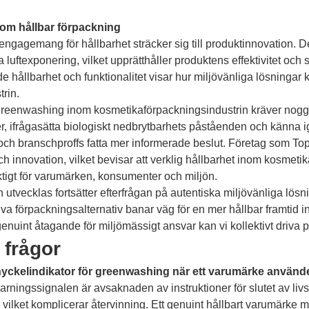
nom hållbar förpackning
ngagemang för hållbarhet sträcker sig till produktinnovation. D
ra luftexponering, vilket upprätthåller produktens effektivitet och
de hållbarhet och funktionalitet visar hur miljövänliga lösning
rin.
greenwashing inom kosmetikaförpackningsindustrin kräver nogg
er, ifrågasätta biologiskt nedbrytbarhets påståenden och känna 
ch branschproffs fatta mer informerade beslut. Företag som Topf
h innovation, vilket bevisar att verklig hållbarhet inom kosmetik
ktigt för varumärken, konsumenter och miljön.
utvecklas fortsätter efterfrågan på autentiska miljövänliga lösnin
iva förpackningsalternativ banar väg för en mer hållbar framtid
genuint åtagande för miljömässigt ansvar kan vi kollektivt driva 
 frågor
nyckelindikator för greenwashing när ett varumärke använder 
rningssignalen är avsaknaden av instruktioner för slutet av livsc
 vilket komplicerar återvinning. Ett genuint hållbart varumärke m