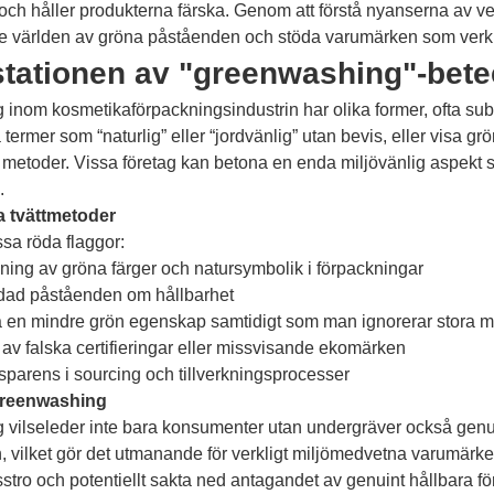
 och håller produkterna färska. Genom att förstå nyanserna av ver
de världen av gröna påståenden och stöda varumärken som verkli
stationen av "greenwashing"-bet
inom kosmetikaförpackningsindustrin har olika former, ofta su
ermer som “naturlig” eller “jordvänlig” utan bevis, eller visa 
 metoder. Vissa företag kan betona en enda miljövänlig aspekt s
.
a tvättmetoder
sa röda flaggor:
ing av gröna färger och natursymbolik i förpackningar
dad påståenden om hållbarhet
 en mindre grön egenskap samtidigt som man ignorerar stora m
av falska certifieringar eller missvisande ekomärken
nsparens i sourcing och tillverkningsprocesser
greenwashing
vilseleder inte bara konsumenter utan undergräver också genuin
vilket gör det utmanande för verkligt miljömedvetna varumärken a
tro och potentiellt sakta ned antagandet av genuint hållbara f