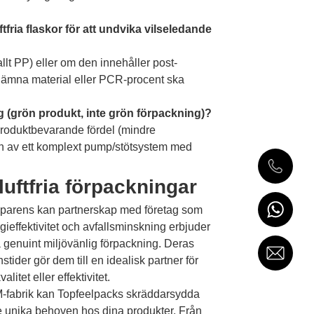
fria flaskor för att undvika vilseledande
llt PP) eller om den innehåller post-
nämna material eller PCR-procent ska
g (grön produkt, inte grön förpackning)?
 produktbevarande fördel (mindre
n av ett komplext pump/stötsystem med
luftfria förpackningar
ansparens kan partnerskap med företag som
gieffektivitet och avfallsminskning erbjuder
genuint miljövänlig förpackning. Deras
ider gör dem till en idealisk partner för
itet eller effektivitet.
-fabrik kan Topfeelpacks skräddarsydda
de unika behoven hos dina produkter. Från