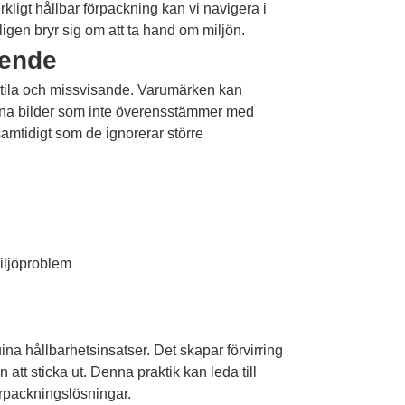
kligt hållbar förpackning kan vi navigera i
gen bryr sig om att ta hand om miljön.
eende
btila och missvisande. Varumärken kan
gröna bilder som inte överensstämmer med
amtidigt som de ignorerar större
iljöproblem
a hållbarhetsinsatser. Det skapar förvirring
tt sticka ut. Denna praktik kan leda till
örpackningslösningar.