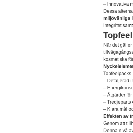
– Innovativa 
Dessa alternat
miljövänliga l
integritet sam
Topfeel
När det gäller
tillvägagångss
kosmetiska fö
Nyckelelemen
Topfeelpacks r
– Detaljerad 
– Energikonsu
– Åtgärder för
– Tredjeparts 
– Klara mål o
Effekten av 
Genom att till
Denna nivå av 