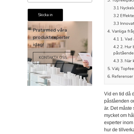
3. Topfeelpac
3.1 Nyckel
3.2 Effekt
3.3 Innova
4. Vanliga frå
4.1 1. Vad
4.2 2. Hur
påstående
Prata med våra
4.3 3. När
produktexperter
5. Välj Topfee
idag!
6. Referenser
KONTAKTA OSS
Vid en tid då 
påståenden om 
är. Det måste
mycket om hål
experter inom 
hur de tillve