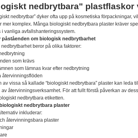
logiskt nedbrytbara" plastflaskor
iskt nedbrytbar” dyker ofta upp på kosmetiska förpackningar, vi
r mer komplex. Många biologiskt nedbrytbara plaster kräver specif
s i vanliga avfallshanteringssystem.
v påståenden om biologisk nedbrytbarhet
 nedbrytbarhet beror på olika faktorer:
 nedbrytning
landen som krävs
ämnen som lämnas kvar efter nedbrytning
 återvinningsflöden
av vissa så kallade “biologiskt nedbrytbara” plaster kan leda till
av återvinningsverksamhet. För att fullt förstå påverkan av des
logiskt nedbrytbara etiketten.
l biologiskt nedbrytbara plaster
lternativ inkluderar:
ch återvinningsbara plaster
ningar
lare