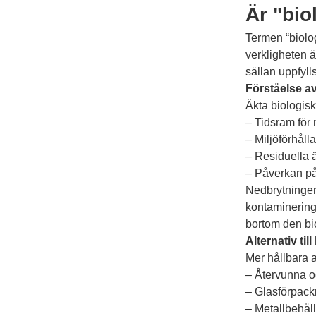
Är "bio
Termen “biolog
verkligheten ä
sällan uppfyll
Förståelse a
Äkta biologisk
– Tidsram för
– Miljöförhål
– Residuella 
– Påverkan på
Nedbrytningen 
kontaminering 
bortom den bio
Alternativ til
Mer hållbara a
– Återvunna o
– Glasförpack
– Metallbehål