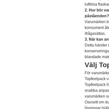
luftlösa flask
2. Hur bör va
påståenden?
Varumärken bör
konsument åte
ifrågasättas.
3. När kan an
Detta händer n
konserverings
blandade mate
Välj To
För varumärken
Topfeelpack va
Topfeelpack l
snabba anpassn
varumärken som
Oavsett om du
lösningar hjäl