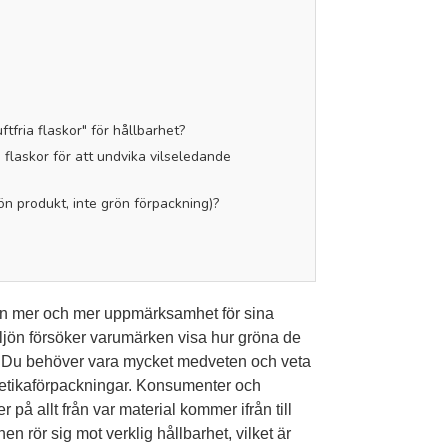
tfria flaskor" för hållbarhet?
 flaskor för att undvika vilseledande
ön produkt, inte grön förpackning)?
chen mer och mer uppmärksamhet för sina
iljön försöker varumärken visa hur gröna de
ar. Du behöver vara mycket medveten och veta
etikaförpackningar. Konsumenter och
å allt från var material kommer ifrån till
en rör sig mot verklig hållbarhet, vilket är