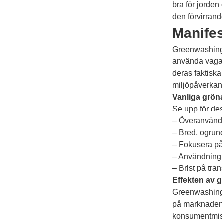
bra för jorden
den förvirran
Manife
Greenwashing 
använda vaga t
deras faktiska
miljöpåverkan
Vanliga grön
Se upp för des
– Överanvändn
– Bred, ogrun
– Fokusera på
– Användning 
– Brist på tra
Effekten av 
Greenwashing 
på marknaden, 
konsumentmiss