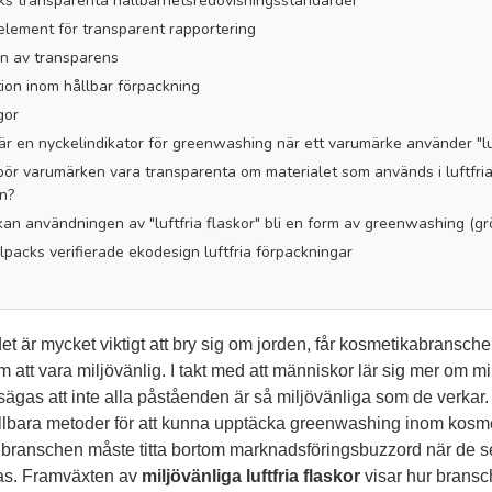
ks transparenta hållbarhetsredovisningsstandarder
element för transparent rapportering
en av transparens
tion inom hållbar förpackning
gor
 är en nyckelindikator för greenwashing när ett varumärke använder "luf
 bör varumärken vara transparenta om materialet som används i luftfria
n?
 kan användningen av "luftfria flaskor" bli en form av greenwashing (gr
lpacks verifierade ekodesign luftfria förpackningar
det är mycket viktigt att bry sig om jorden, får kosmetikabrans
att vara miljövänlig. I takt med att människor lär sig mer om m
 sägas att inte alla påståenden är så miljövänliga som de verk
lbara metoder för att kunna upptäcka greenwashing inom kosm
branschen måste titta bortom marknadsföringsbuzzord när de ser p
rkas. Framväxten av
miljövänliga luftfria flaskor
visar hur bransch