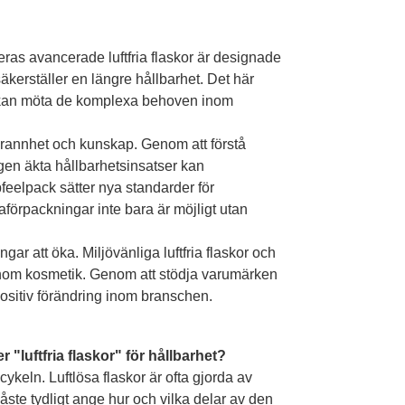
eras avancerade luftfria flaskor är designade
 säkerställer en längre hållbarhet. Det här
ar kan möta de komplexa behoven inom
rannhet och kunskap. Genom att förstå
igen äkta hållbarhetsinsatser kan
eelpack sätter nya standarder för
aförpackningar inte bara är möjligt utan
gar att öka. Miljövänliga luftfria flaskor och
 inom kosmetik. Genom att stödja varumärken
positiv förändring inom branschen.
"luftfria flaskor" för hållbarhet?
ykeln. Luftlösa flaskor är ofta gjorda av
åste tydligt ange hur och vilka delar av den