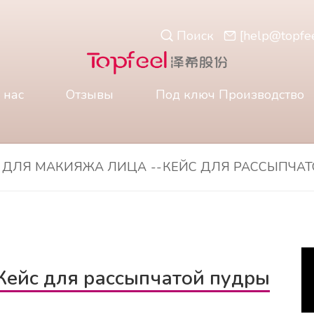
Поиск
[
help@topfe
 нас
Отзывы
Под ключ Производство
 ДЛЯ МАКИЯЖА ЛИЦА
--
КЕЙС ДЛЯ РАССЫПЧА
Кейс для рассыпчатой пудры