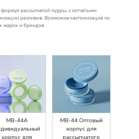
 формул рассыпчатой пудры, с сетчатыми
изации разливов. Возможна кастомизация по
х марок и брендов.
MB-44A
MB-44 Оптовый
ндивидуальный
корпус для
корпус для
рассыпчатого