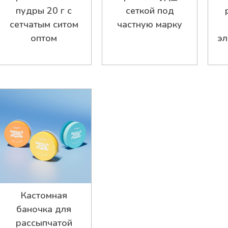
пудры 20 г с
сеткой под
сетчатым ситом
частную марку
оптом
эл
Кастомная
баночка для
рассыпчатой