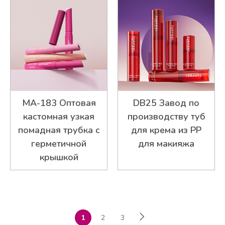
MA-183 Оптовая
DB25 Завод по
кастомная узкая
производству туб
помадная трубка с
для крема из PP
герметичной
для макияжа
крышкой
1
2
3