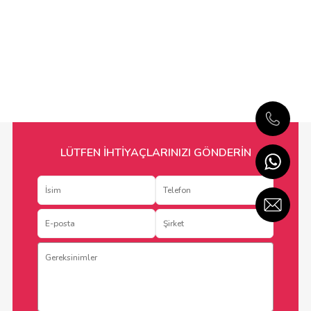
LÜTFEN İHTİYAÇLARINIZI GÖNDERİN