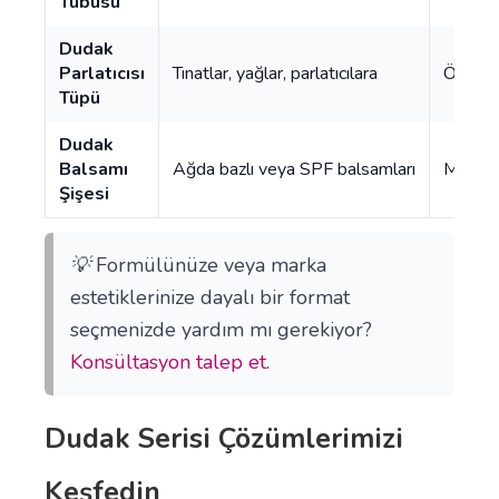
Tubusu
Dudak
Parlatıcısı
Tınatlar, yağlar, parlatıcılara
Özel şi
Tüpü
Dudak
Balsamı
Ağda bazlı veya SPF balsamları
Mono-m
Şişesi
💡
Formülünüze veya marka
estetiklerinize dayalı bir format
seçmenizde yardım mı gerekiyor?
Konsültasyon talep et
.
Dudak Serisi Çözümlerimizi
Keşfedin