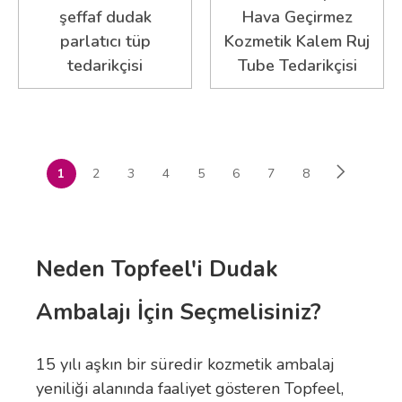
şeffaf dudak
Hava Geçirmez
parlatıcı tüp
Kozmetik Kalem Ruj
tedarikçisi
Tube Tedarikçisi
1
2
3
4
5
6
7
8
Neden Topfeel'i Dudak
Ambalajı İçin Seçmelisiniz?
15 yılı aşkın bir süredir kozmetik ambalaj
yeniliği alanında faaliyet gösteren Topfeel,