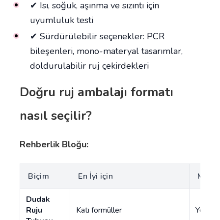
✔ Isı, soğuk, aşınma ve sızıntı için
uyumluluk testi
✔ Sürdürülebilir seçenekler: PCR
bileşenleri, mono-materyal tasarımlar,
doldurulabilir ruj çekirdekleri
Doğru ruj ambalajı formatı
nasıl seçilir?
Rehberlik Bloğu:
Biçim
En İyi için
Mevcu
Dudak
Ruju
Katı formüller
Yeniden