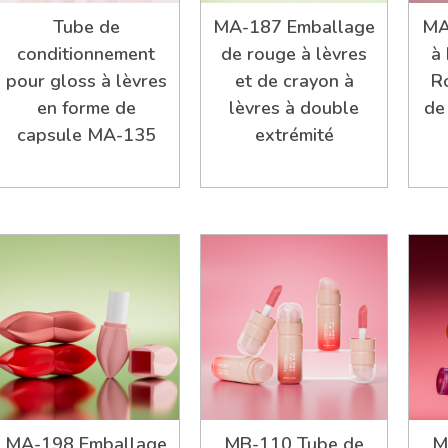
Tube de
MA-187 Emballage
MA
conditionnement
de rouge à lèvres
à
pour gloss à lèvres
et de crayon à
R
en forme de
lèvres à double
de
capsule MA-135
extrémité
MA-198 Emballage
MB-110 Tube de
M