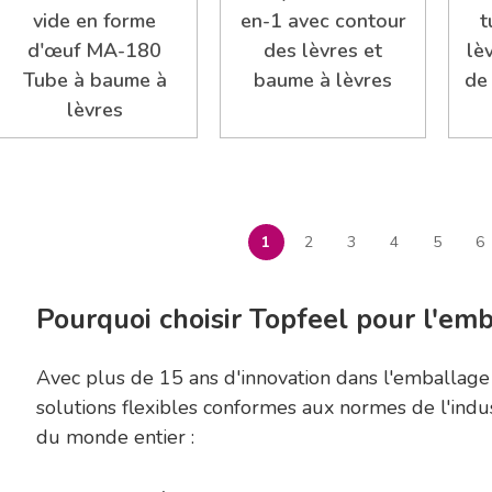
vide en forme
en-1 avec contour
t
d'œuf MA-180
des lèvres et
lè
Tube à baume à
baume à lèvres
de
lèvres
1
2
3
4
5
6
Pourquoi choisir Topfeel pour l'emb
Avec plus de 15 ans d'innovation dans l'emballag
solutions flexibles conformes aux normes de l'ind
du monde entier :