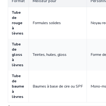
Format
Meilleur pour
Personna
Tube
de
rouge
Formules solides
Noyau rec
à
lèvres
Tube
de
gloss
Teintes, huiles, gloss
Forme de 
à
lèvres
Tube
de
baume
Baumes à base de cire ou SPF
Mono-maté
à
lèvres