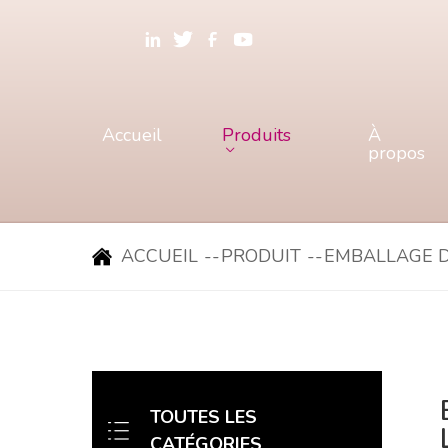
Accueil
Produits
À
propos
ACCUEIL
--
PRODUIT
--
EMBALLAGE D
TOUTES LES
CATÉGORIES