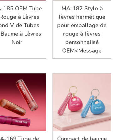
-185 OEM Tube
MA-182 Stylo à
 Rouge à Lèvres
lèvres hermétique
ond Vide Tubes
pour emballage de
 Baume à Lèvres
rouge à lèvres
Noir
personnalisé
OEM<Message
A-169 Tube de
Compact de baume