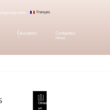
Français
eelgroup.com
Éducation
Contactez-
nous
S
Obtenir
un