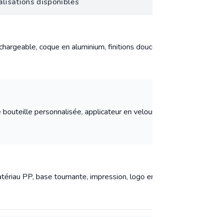
lisations disponibles
hargeable, coque en aluminium, finitions douce-au-touché ou an
bouteille personnalisée, applicateur en velours, PETG ou AS tra
riau PP, base tournante, impression, logo en relief