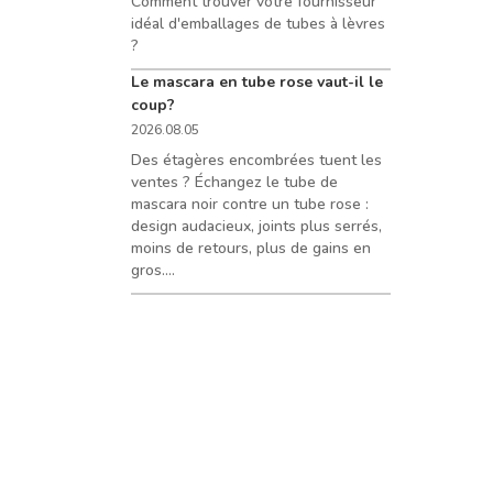
Comment trouver votre fournisseur
idéal d'emballages de tubes à lèvres
?
Le mascara en tube rose vaut-il le
coup?
2026.08.05
Des étagères encombrées tuent les
ventes ? Échangez le tube de
mascara noir contre un tube rose :
design audacieux, joints plus serrés,
moins de retours, plus de gains en
gros....