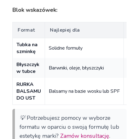
Blok wskazówek:
Format
Najlepiej dla
Dos
Tubka na
Solidne formuły
Dopu
szminkę
Błyszczyk
Barwniki, oleje, błyszczyki
Spers
w tubce
RURKA
BALSAMU
Balsamy na bazie wosku lub SPF
Mono
DO UST
💡
Potrzebujesz pomocy w wyborze
formatu w oparciu o swoją formułę lub
estetykę marki?
Zamów konsultację
.