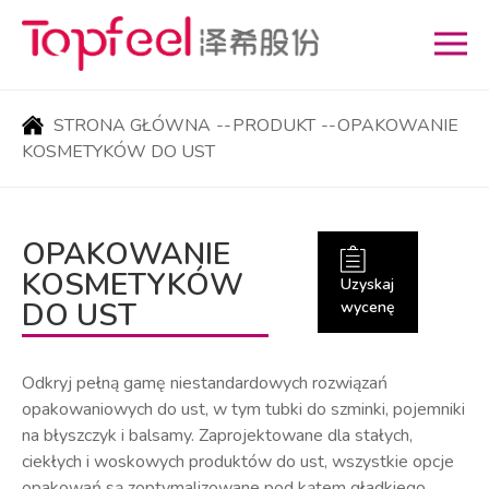
STRONA GŁÓWNA
--
PRODUKT
--
OPAKOWANIE
KOSMETYKÓW DO UST
OPAKOWANIE
KOSMETYKÓW
Uzyskaj
DO UST
wycenę
Odkryj pełną gamę niestandardowych rozwiązań
opakowaniowych do ust, w tym tubki do szminki, pojemniki
na błyszczyk i balsamy. Zaprojektowane dla stałych,
ciekłych i woskowych produktów do ust, wszystkie opcje
opakowań są zoptymalizowane pod kątem gładkiego