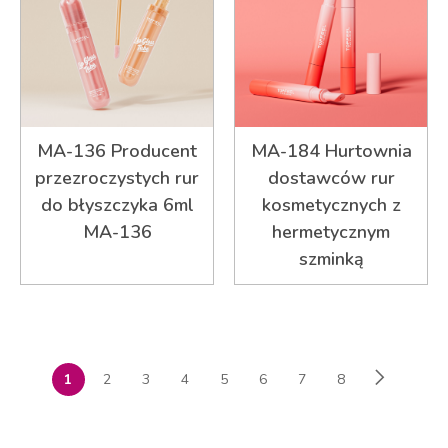
MA-136 Producent
MA-184 Hurtownia
przezroczystych rur
dostawców rur
do błyszczyka 6ml
kosmetycznych z
MA-136
hermetycznym
szminką
1
2
3
4
5
6
7
8