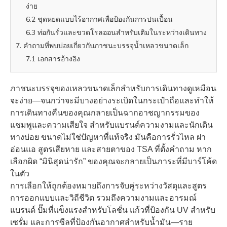
ง่าย
6.2 ชุดหยดแบบไร้อากาศเพื่อป้องกันการปนเปื้อน
6.3 ท่อกันรั่วและขวดโรลออนสำหรับเติมในระหว่างเดินทาง
7. คำถามที่พบบ่อยเกี่ยวกับภาชนะบรรจุน้ำเหลวขนาดเล็ก
7.1 เอกสารอ้างอิง
ภาชนะบรรจุของเหลวขนาดเล็กสำหรับการเดินทางดูเหมือน
จะง่าย—จนกว่าจะมีบางอย่างระเบิดในกระเป๋าถือและทำให้
การเดินทางคืนของคุณกลายเป็นฉากอาชญากรรมของ
แชมพูและความเสียใจ สำหรับแบรนด์ความงามและนักเดิน
ทางบ่อย ขนาดไม่ใช่ปัญหาที่แท้จริง มันคือการรั่วไหล ฝา
อ่อนแอ สูตรเสียหาย และสายตาของ TSA ที่ตั้งคำถาม หาก
เลือกผิด “มินิสุดน่ารัก” ของคุณจะกลายเป็นภาระที่มีบาร์โค้ด
ในตัว
การเลือกให้ถูกต้องหมายถึงการจับคู่ระหว่างวัสดุและสูตร
การออกแบบและวิถีชีวิต รวมถึงความงามและอารมณ์
แบรนด์ ปั๊มที่แข็งแรงสำหรับโลชั่น แก้วที่ป้องกัน UV สำหรับ
เซรั่ม และการซีลที่ป้องกันอากาศสำหรับน้ำมัน—ราย