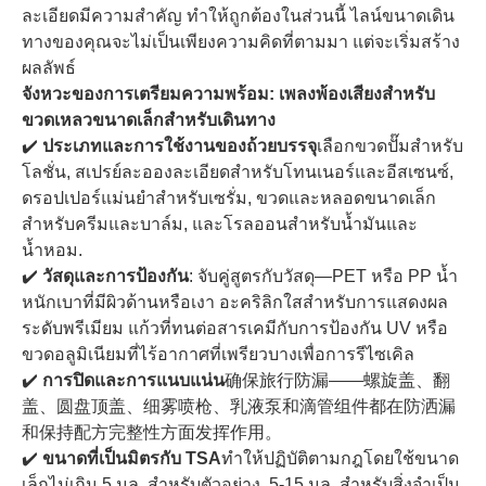
ละเอียดมีความสำคัญ ทำให้ถูกต้องในส่วนนี้ ไลน์ขนาดเดิน
ทางของคุณจะไม่เป็นเพียงความคิดที่ตามมา แต่จะเริ่มสร้าง
ผลลัพธ์
จังหวะของการเตรียมความพร้อม: เพลงพ้องเสียงสำหรับ
ขวดเหลวขนาดเล็กสำหรับเดินทาง
✔️
ประเภทและการใช้งานของถ้วยบรรจุ
เลือกขวดปั๊มสำหรับ
โลชั่น, สเปรย์ละอองละเอียดสำหรับโทนเนอร์และอีสเซนซ์,
ดรอปเปอร์แม่นยำสำหรับเซรั่ม, ขวดและหลอดขนาดเล็ก
สำหรับครีมและบาล์ม, และโรลออนสำหรับน้ำมันและ
น้ำหอม.
✔️
วัสดุและการป้องกัน
: จับคู่สูตรกับวัสดุ—PET หรือ PP น้ำ
หนักเบาที่มีผิวด้านหรือเงา อะคริลิกใสสำหรับการแสดงผล
ระดับพรีเมียม แก้วที่ทนต่อสารเคมีกับการป้องกัน UV หรือ
ขวดอลูมิเนียมที่ไร้อากาศที่เพรียวบางเพื่อการรีไซเคิล
✔️
การปิดและการแนบแน่น
确保旅行防漏——螺旋盖、翻
盖、圆盘顶盖、细雾喷枪、乳液泵和滴管组件都在防洒漏
和保持配方完整性方面发挥作用。
✔️
ขนาดที่เป็นมิตรกับ TSA
ทำให้ปฏิบัติตามกฎโดยใช้ขนาด
เล็กไม่เกิน 5 มล. สำหรับตัวอย่าง, 5-15 มล. สำหรับสิ่งจำเป็น