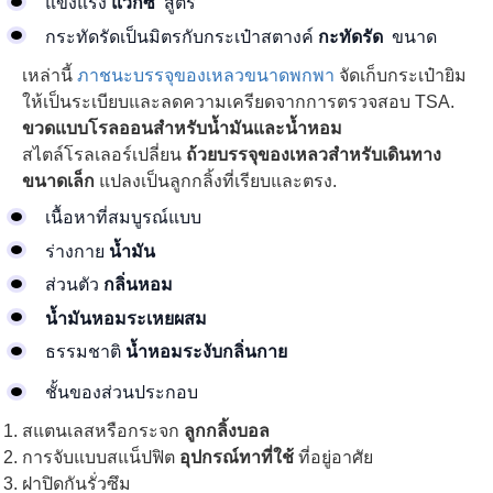
แข็งแรง
แวกซ์
สูตร
กระทัดรัดเป็นมิตรกับกระเป๋าสตางค์
กะทัดรัด
ขนาด
เหล่านี้
ภาชนะบรรจุของเหลวขนาดพกพา
จัดเก็บกระเป๋ายิม
ให้เป็นระเบียบและลดความเครียดจากการตรวจสอบ TSA.
ขวดแบบโรลออนสำหรับน้ำมันและน้ำหอม
สไตล์โรลเลอร์เปลี่ยน
ถ้วยบรรจุของเหลวสำหรับเดินทาง
ขนาดเล็ก
แปลงเป็นลูกกลิ้งที่เรียบและตรง.
เนื้อหาที่สมบูรณ์แบบ
ร่างกาย
น้ำมัน
ส่วนตัว
กลิ่นหอม
น้ำมันหอมระเหยผสม
ธรรมชาติ
น้ำหอมระงับกลิ่นกาย
ชั้นของส่วนประกอบ
สแตนเลสหรือกระจก
ลูกกลิ้งบอล
การจับแบบสแน็ปฟิต
อุปกรณ์ทาที่ใช้
ที่อยู่อาศัย
ฝาปิดกันรั่วซึม