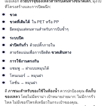
เมื่อเลือก
ถ้วยบรรจุของเหลวสำหรับเดินทางขนาดเล็ก
, มุ่งไป
ที่โครงสร้างและการปิดผนึก:
ขวด
ขวดที่เติมได้
ใน PET หรือ PP
ยืดหยุ่นแต่ทนทานสำหรับการบีบซ้ำๆ
ระบบปิด
ฝาปิดกันรั่ว
ด้วยปลั๊กภายใน
สายรัดแน่นเพื่อการยึดติด
ขวดเดินทาง
การใช้งานตรงกัน
แชมพู → ฝาแบบหมุนได้
โทนเนอร์ → หมุนฝา
โลชั่น → หมุนฝา
ดี
ภาชนะสำหรับของใช้ในห้องน้ำ
ควรปกป้องคุณ
ถังเก็บ
ของเหลว
โดยไม่มีดราม่า เป้าหมายง่ายมาก: ไม่มีการรั่ว
ไหล ไม่มีเซอร์ไพรส์เหนียวในกระเป๋าของคุณ.