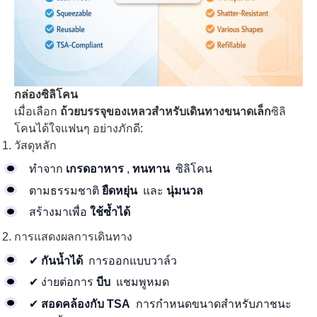
กล่องซิลิโคน
เมื่อเลือก
ถ้วยบรรจุของเหลวสำหรับเดินทางขนาดเล็ก
ซิลิ
โคนได้ใจแฟนๆ อย่างภักดี:
วัสดุหลัก
ทำจาก
เกรดอาหาร
,
ทนทาน
ซิลิโคน
ตามธรรมชาติ
ยืดหยุ่น
และ
นุ่มนวล
สร้างมาเพื่อ
ใช้ซ้ำได้
การแสดงผลการเดินทาง
✔
กันน้ำได้
การออกแบบวาล์ว
✔ ง่ายต่อการ
บีบ
แชมพูหมด
✔
สอดคล้องกับ TSA
การกำหนดขนาดสำหรับภาชนะ