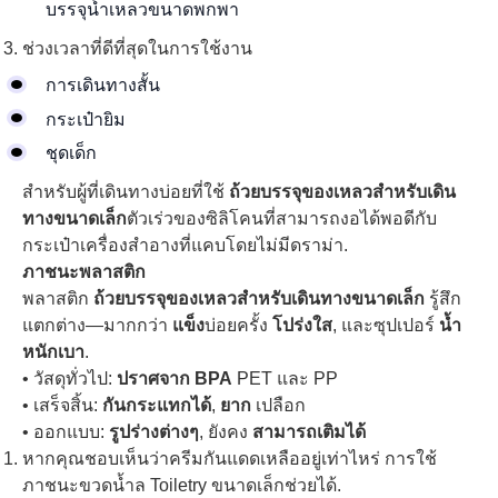
บรรจุน้ำเหลวขนาดพกพา
ช่วงเวลาที่ดีที่สุดในการใช้งาน
การเดินทางสั้น
กระเป๋ายิม
ชุดเด็ก
สำหรับผู้ที่เดินทางบ่อยที่ใช้
ถ้วยบรรจุของเหลวสำหรับเดิน
ทางขนาดเล็ก
ตัวเร่วของซิลิโคนที่สามารถงอได้พอดีกับ
กระเป๋าเครื่องสำอางที่แคบโดยไม่มีดราม่า.
ภาชนะพลาสติก
พลาสติก
ถ้วยบรรจุของเหลวสำหรับเดินทางขนาดเล็ก
รู้สึก
แตกต่าง—มากกว่า
แข็ง
บ่อยครั้ง
โปร่งใส
, และซุปเปอร์
น้ำ
หนักเบา
.
• วัสดุทั่วไป:
ปราศจาก BPA
PET และ PP
• เสร็จสิ้น:
กันกระแทกได้
,
ยาก
เปลือก
• ออกแบบ:
รูปร่างต่างๆ
, ยังคง
สามารถเติมได้
หากคุณชอบเห็นว่าครีมกันแดดเหลืออยู่เท่าไหร่ การใช้
ภาชนะขวดน้ำล Toiletry ขนาดเล็กช่วยได้.