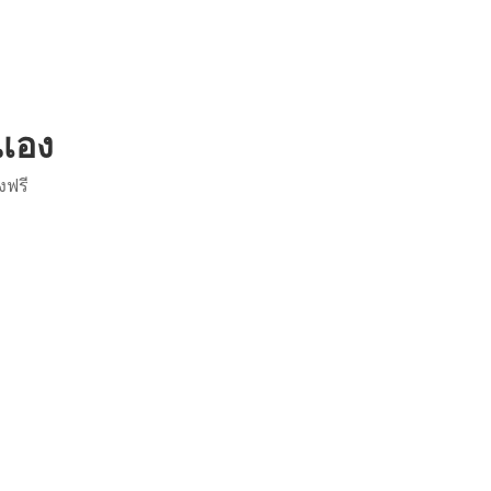
ณเอง
งฟรี