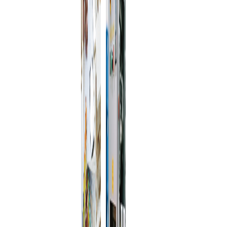
ของ
สำคัญ หาก
แบรนด์ มี
ลูกค้าเลือก
ความเป็น
วิธีการบำบัด
ไปได้
พื้นผิวที่
หลาก
เหมาะสมอ
หลายเมื่อ
ย่างรอบคอบ
การรวม
จะช่วยเพิ่ม
กันของสี
การรับรู้
และการ
แบรนด์อย่าง
ออกแบบ
มี
ที่แตกต่าง
ประสิทธิภาพ
กัน เรามี
และเพิ่มผลก
บริการ
ระทบของ
ปรับแต่งสี
ผลิตภัณฑ์ใน
อย่างครบ
ตลาดบรรจุ
วงจรเพื่อ
ภัณฑ์ความ
ให้แน่ใจ
งามและการ
ว่าสีที่
ดูแลผิวที่มี
เลือกตรง
การแข่งขัน