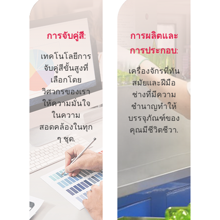
การจับคู่สี:
การผลิตและ
การประกอบ:
เทคโนโลยีการ
จับคู่สีขั้นสูงที่
เครื่องจักรที่ทัน
เลือกโดย
สมัยและฝีมือ
วิศวกรของเรา
ช่างที่มีความ
ให้ความมั่นใจ
ชำนาญทำให้
ในความ
บรรจุภัณฑ์ของ
สอดคล้องในทุก
คุณมีชีวิตชีวา.
ๆ ชุด.