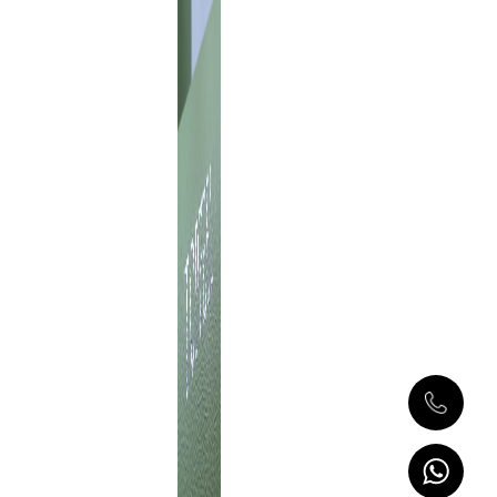
โดดเด่น
Topfeelpack
มอบวิธีการ
สร้างสรรค์
หลากหลาย
รูปแบบเพื่อ
แสดงโลโก้
ของคุณ
โดยมั่นใจว่า
โลโก้ของ
คุณสามารถ
ดึงดูดความ
สนใจของผู้
บริโภคได้
อย่าง
รวดเร็วและ
สร้างความ
ประทับใจที่
ลึกซึ้ง เรามี