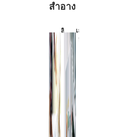
สำอาง
สี
เสร็จ
สีเป็นองค์
การบำบัดพื้น
ประกอบ
ผิวให้เท็กซ์
สิ้น
ที่สำคัญ
เจอร์ที่ไม่ซ้ำ
ในบรรจุ
ใครและ
ภัณฑ์
ความลึกของ
เครื่อง
บรรจุภัณฑ์
สำอาง ถึง
เครื่องสำอาง
แม้ว่ามัน
ที่กำหนดเอง
จะตั้งโทน
ซึ่งช่วยเพิ่ม
ให้กับ
ความงาม
ผลิตภัณฑ์
และความ
และเสริม
ดึงดูดทาง
ลักษณะ
สัมผัสของ
เฉพาะที่
ผลิตภัณฑ์
ไม่ซ้ำใคร
อย่างมีนัย