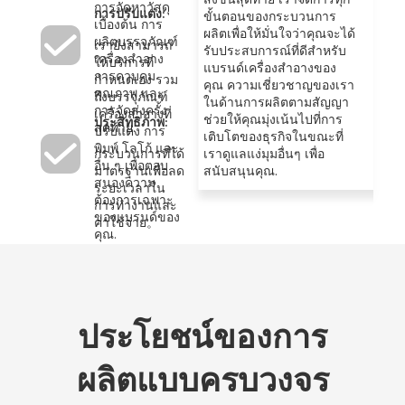
การจัดหาวัสดุ
การปรับแต่ง:
ขั้นตอนของกระบวนการ
เบื้องต้น การ
ผลิตเพื่อให้มั่นใจว่าคุณจะได้
ผลิตบรรจุภัณฑ์
เรายังสามารถ
รับประสบการณ์ที่ดีสำหรับ
เครื่องสำอาง
ให้บริการที่
แบรนด์เครื่องสำอางของ
การควบคุม
กำหนดเอง รวม
คุณ ความเชี่ยวชาญของเรา
คุณภาพ และ
ถึงบรรจุภัณฑ์
ในด้านการผลิตตามสัญญา
การจัดส่งครั้ง
เครื่องสำอางที่
ช่วยให้คุณมุ่งเน้นไปที่การ
ประสิทธิภาพ:
สุดท้าย.
ปรับแต่ง การ
เติบโตของธุรกิจในขณะที่
พิมพ์ โลโก้ และ
กระบวนการที่ได้
เราดูแลแง่มุมอื่นๆ เพื่อ
อื่น ๆ เพื่อตอบ
มาตรฐานเพื่อลด
สนับสนุนคุณ.
สนองความ
ระยะเวลาใน
ต้องการเฉพาะ
การทำงานและ
ของแบรนด์ของ
ค่าใช้จ่าย。
คุณ.
ประโยชน์ของการ
ผลิตแบบครบวงจร