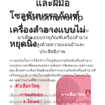
และฝีมือ
โซลูชันบรรจุภัณฑ์
craftsmanship
เครื่องสำอางแบบไม่
กระบวนการผลิตของเราถูกออกแบบ
มาเพื่อมอบบรรจุภัณฑ์เครื่องสำอาง
หยุดนิ่ง
คุณภาพสูงด้วยความแม่นยำและ
ประสิทธิภาพ.
เรามุ่งเน้นในการให้บริการโซลูชันบรรจุภัณฑ์เครื่องสำอาง
แบบครบวงจรที่ตอบสนองความต้องการพิเศษและเฉพาะของ
คุณ ตั้งแต่การเลือกวัสดุดิบจนถึงการบรรจุภัณฑ์เครื่องสำอางสี
เสร็จสมบูรณ์ เรามั่นใจว่าผลิตภัณฑ์ของคุณจะโดดเด่นใน
ตลาดความงามที่มีการแข่งขันสูง
ตัวเลือกวัสดุ:
การออกแบบ
การเลือกวัสดุ:
เลือกจากวัสดุที่ยั่งยืนและระดับพรีเมี่ยมหลากหลาย
& โมเดล:
ประเภท รวมถึง PET, ABS, AS, PP, PETG, อะคริลิก,
เราคัดเลือกวัสดุ