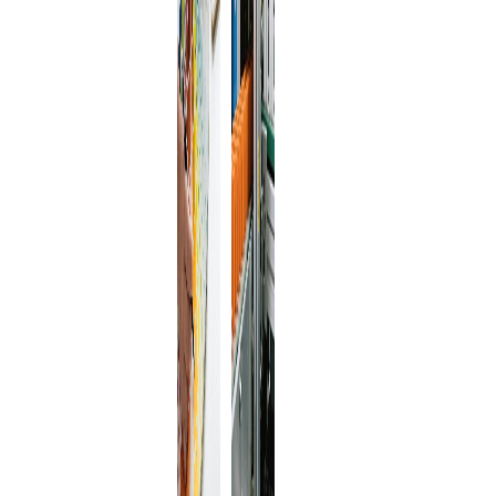
ตามสไตล์
สูง นี่คือ
แบรนด์
ตัวอย่างการ
และ
บำบัดพื้น
ตำแหน่ง
ผิวบาง
ทางการ
ประการ:
ตลาดของ
คุณอย่าง
ลงตัว
ช่วยสร้าง
ภาพ
ลักษณ์
แบรนด์ที่
ไม่เหมือน
ใคร หาก
คุณ
ต้องการ
ความ
แม่นยำ