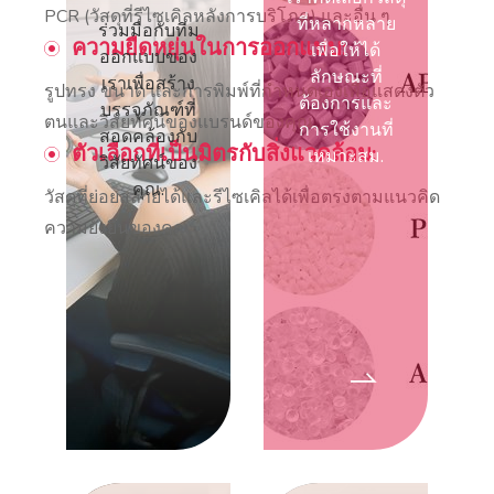
PCR (วัสดุที่รีไซเคิลหลังการบริโภค) และอื่น ๆ
ที่หลากหลาย
ร่วมมือกับทีม
ความยืดหยุ่นในการออกแบบ:
เพื่อให้ได้
ออกแบบของ
ลักษณะที่
เราเพื่อสร้าง
รูปทรง ขนาด และการพิมพ์ที่กำหนดเองเพื่อแสดงตัว
ต้องการและ
บรรจุภัณฑ์ที่
ตนและวิสัยทัศน์ของแบรนด์ของคุณ.
การใช้งานที่
สอดคล้องกับ
ตัวเลือกที่เป็นมิตรกับสิ่งแวดล้อม:
เหมาะสม.
วิสัยทัศน์ของ
คุณ.
วัสดุที่ย่อยสลายได้และรีไซเคิลได้เพื่อตรงตามแนวคิด
ความยั่งยืนของคุณ.