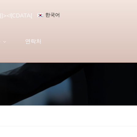
한국어
]]><![CDATA[
육
연락처