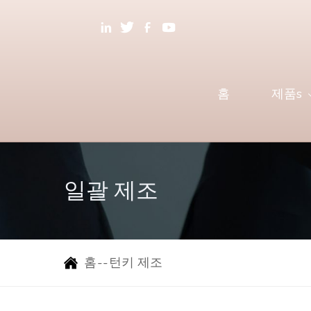
홈
제품s
일괄 제조
홈
--
턴키 제조