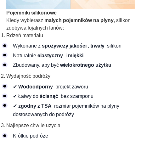
Pojemniki silikonowe
Kiedy wybierasz
małych pojemników na płyny
, silikon
zdobywa lojalnych fanów:
Rdzeń materiału
Wykonane z
spożywczy jakości
,
trwały
silikon
Naturalnie
elastyczny
i
miękki
Zbudowany, aby być
wielokrotnego użytku
Wydajność podróży
✔
Wodoodporny
projekt zaworu
✔ Łatwy do
ścisnąć
bez szamponu
✔
zgodny z TSA
rozmiar pojemników na płyny
dostosowanych do podróży
Najlepsze chwile użycia
Krótkie podróże