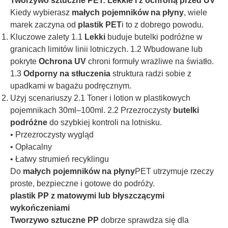
Tworzywo sztuczne PET: Lekkie i z ochroną przed UV
Kiedy wybierasz
małych pojemników na płyny
, wiele
marek zaczyna od
plastik PET
i to z dobrego powodu.
Kluczowe zalety 1.1
Lekki
buduje butelki podróżne w
granicach limitów linii lotniczych. 1.2 Wbudowane lub
pokryte
Ochrona UV
chroni formuły wrażliwe na światło.
1.3
Odporny na stłuczenia
struktura radzi sobie z
upadkami w bagażu podręcznym.
Użyj scenariuszy 2.1 Toner i lotion w plastikowych
pojemnikach 30ml–100ml. 2.2 Przezroczysty
butelki
podróżne
do szybkiej kontroli na lotnisku.
• Przezroczysty wygląd
• Opłacalny
• Łatwy strumień recyklingu
Do
małych pojemników na płyny
PET utrzymuje rzeczy
proste, bezpieczne i gotowe do podróży.
plastik PP z matowymi lub błyszczącymi
wykończeniami
Tworzywo sztuczne PP
dobrze sprawdza się dla