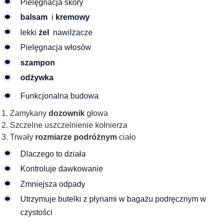
Pielęgnacja skóry
balsam
i
kremowy
lekki
żel
nawilżacze
Pielęgnacja włosów
szampon
odżywka
Funkcjonalna budowa
Zamykany
dozownik
głowa
Szczelne uszczelnienie kołnierza
Trwały
rozmiarze podróżnym
ciało
Dlaczego to działa
Kontroluje dawkowanie
Zmniejsza odpady
Utrzymuje butelki z płynami w bagażu podręcznym w
czystości