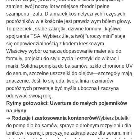
zamieni twój nocny lot w miejsce zbrodni pełne
szamponu i żalu. Dla marek kosmetycznych i częstych
podróżników wielkość nie jest prawdziwym bólem głowy.
To przecieki, słabe zakrętki, dziwne formuły i kąśliwe
spojrzenia TSA. Wybierz źle, a twój “uroczy mini” staje
się odpowiedzialnością z kodem kreskowym.
Właściwy wybór oznacza dopasowanie materiału do
formuły, projektu do stylu życia i estetyki do wibracji
marki. Solidna pompka do balsamów, szkło chronione UV
do serum, szczelne uszczelki do olejów—szczegóły mają
znaczenie. Jeśli to się uda, twoja linia rozmiarów
podróżnych przestaje być myślą uboczną i zaczyna
odgrywać swoją rolę.
Rytmy gotowości: Uwertura do małych pojemników
na płyny
➔
Rodzaje i zastosowania kontenerów
Wybierz butelki
do pomp dla balsamów, spraye o drobnym rozpyleniu dla
toników i esencji, precyzyjne zakraplacze dla serum, mini