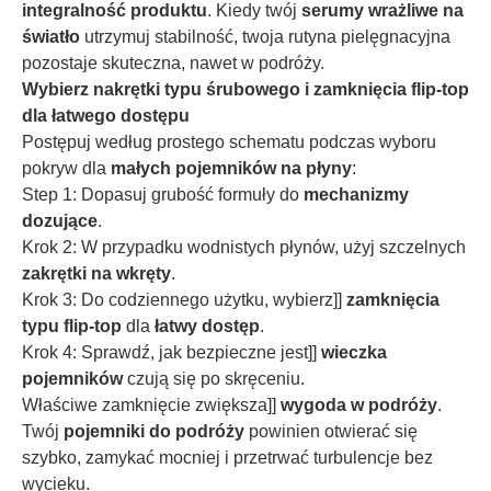
integralność produktu
. Kiedy twój
serumy wrażliwe na
światło
utrzymuj stabilność, twoja rutyna pielęgnacyjna
pozostaje skuteczna, nawet w podróży.
Wybierz nakrętki typu śrubowego i zamknięcia flip-top
dla łatwego dostępu
Postępuj według prostego schematu podczas wyboru
pokryw dla
małych pojemników na płyny
:
Step 1: Dopasuj grubość formuły do
mechanizmy
dozujące
.
Krok 2: W przypadku wodnistych płynów, użyj szczelnych
zakrętki na wkręty
.
Krok 3: Do codziennego użytku, wybierz]]
zamknięcia
typu flip-top
dla
łatwy dostęp
.
Krok 4: Sprawdź, jak bezpieczne jest]]
wieczka
pojemników
czują się po skręceniu.
Właściwe zamknięcie zwiększa]]
wygoda w podróży
.
Twój
pojemniki do podróży
powinien otwierać się
szybko, zamykać mocniej i przetrwać turbulencje bez
wycieku.