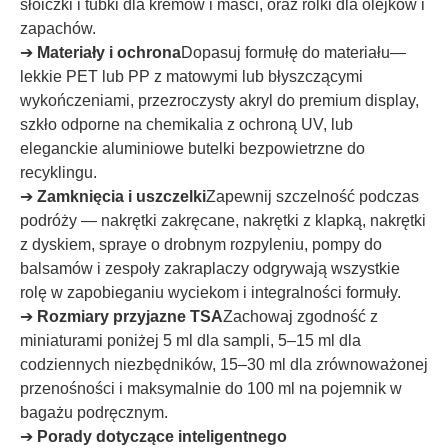
słoiczki i tubki dla kremów i maści, oraz rolki dla olejków i
zapachów.
➔
Materiały i ochrona
Dopasuj formułę do materiału—
lekkie PET lub PP z matowymi lub błyszczącymi
wykończeniami, przezroczysty akryl do premium display,
szkło odporne na chemikalia z ochroną UV, lub
eleganckie aluminiowe butelki bezpowietrzne do
recyklingu.
➔
Zamknięcia i uszczelki
Zapewnij szczelność podczas
podróży — nakrętki zakręcane, nakrętki z klapką, nakrętki
z dyskiem, spraye o drobnym rozpyleniu, pompy do
balsamów i zespoły zakraplaczy odgrywają wszystkie
rolę w zapobieganiu wyciekom i integralności formuły.
➔
Rozmiary przyjazne TSA
Zachowaj zgodność z
miniaturami poniżej 5 ml dla sampli, 5–15 ml dla
codziennych niezbędników, 15–30 ml dla zrównoważonej
przenośności i maksymalnie do 100 ml na pojemnik w
bagażu podręcznym.
➔
Porady dotyczące inteligentnego