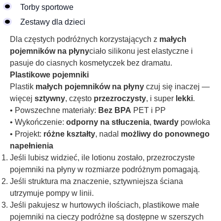
Torby sportowe
Zestawy dla dzieci
Dla częstych podróżnych korzystających z
małych
pojemników na płyny
ciało silikonu jest elastyczne i
pasuje do ciasnych kosmetyczek bez dramatu.
Plastikowe pojemniki
Plastik
małych pojemników na płyny
czuj się inaczej —
więcej
sztywny
, często
przezroczysty
, i super
lekki
.
• Powszechne materiały:
Bez BPA
PET i PP
• Wykończenie:
odporny na stłuczenia
,
twardy
powłoka
• Projekt:
różne kształty
, nadal
możliwy do ponownego
napełnienia
Jeśli lubisz widzieć, ile lotionu zostało, przezroczyste
pojemniki na płyny w rozmiarze podróżnym pomagają.
Jeśli struktura ma znaczenie, sztywniejsza ściana
utrzymuje pompy w linii.
Jeśli pakujesz w hurtowych ilościach, plastikowe małe
pojemniki na cieczy podróżne są dostępne w szerszych