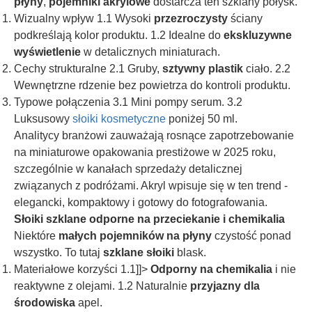
płyny
,
pojemniki akrylowe
dostarcza ten szklany połysk.
Wizualny wpływ 1.1 Wysoki
przezroczysty
ściany
podkreślają kolor produktu. 1.2 Idealne do
ekskluzywne
wyświetlenie
w detalicznych miniaturach.
Cechy strukturalne 2.1 Gruby,
sztywny plastik
ciało. 2.2
Wewnętrzne rdzenie bez powietrza do kontroli produktu.
Typowe połączenia 3.1 Mini pompy serum. 3.2
Luksusowy
słoiki kosmetyczne
poniżej 50 ml.
Analitycy branżowi zauważają rosnące zapotrzebowanie
na miniaturowe opakowania prestiżowe w 2025 roku,
szczególnie w kanałach sprzedaży detalicznej
związanych z podróżami. Akryl wpisuje się w ten trend -
elegancki, kompaktowy i gotowy do fotografowania.
Słoiki szklane odporne na przeciekanie i chemikalia
Niektóre
małych pojemników na płyny
czystość ponad
wszystko. To tutaj
szklane słoiki
blask.
Materiałowe korzyści 1.1]]>
Odporny na chemikalia
i nie
reaktywne z olejami. 1.2 Naturalnie
przyjazny dla
środowiska
apel.