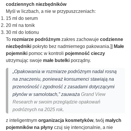
codziennych niezbędników
Myśl w liczbach, a nie w przypuszczeniach:
15 ml do serum
20 ml na tonik
30 ml do lotionu
To
rozmiarze podróżnym
zakres zachowuje
codzienne
niezbędniki
pokryto bez nadmiernego pakowania.]]
Małe
pojemniki
pomoc w kontroli
pojemność cieczy
utrzymując swoje
małe butelki
porządny.
„Opakowania w rozmiarze podróżnym nadal rosną
na znaczeniu, ponieważ konsumenci stawiają na
przenośność i zgodność z zasadami dotyczącymi
płynów w samolotach,” zauważa
Grand View
Research w swoim przeglądzie opakowań
podróżnych na 2025 rok
.
z inteligentnym
organizacja kosmetyków
, twój
małych
pojemników na płyny
czuj się intencjonalnie, a nie