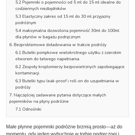
5.2 Pojemniki o pojemności od 5 ml do 15 ml idealne do
codziennych niezbędników
5.3 Elastyczny zakres od 15 ml do 30 ml przyjazny
podróżnym
5.4 maksymalna dozwolona pojemność 30ml do 100ml
dla płynów w bagażu podręcznym
6. Bezproblemowe doładowania w trakcie podróży
6.1 Butelki pompkowe wielokrotnego użytku z szerokim
otworem do łatwego napełniania
6.2 Zespoły kroplomierzy bezpowietrznych zapobiegające
kontaminacji
6.3 Butelki typu leak-proof i roll-on do uzupełniania w
podróży
7. Najczęściej zadawane pytania dotyczące małych
pojemników na płyny podróżne
7.1 Odnośniki
Małe płynne pojemniki podróżne brzmią prosto—aż do
momentu, gdy jeden wybuchnie w torbie podręcznej i