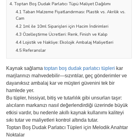
4. Toptan Boş Dudak Parlatıcı Tüpü Maliyet Dağılımı
4.1 Taban Malzeme Fiyatlandırması: Plastik vs. Akrilik vs.
Cam
4.2 1ml ile 10ml Siparişleri için Hacim İndirimleri
4.3 Özelleştirme Ücretleri: Renk, Finish ve Kalıp
4.4 Lojistik ve Nakliye: Ekolojik Ambalaj Maliyetleri
4.5 Referanslar
Kaynak sağlama
toptan boş dudak parlatıcı tüpleri
kar
marjlarınızı mahvedebilir—sızıntılar, geç gönderimler ve
dayanıksız ambalaj kar ve müşteri güvenini tek bir
hamlede yer.
Bu tüpler, hissiyat, bitiş ve tutarlılık gibi unsurları taşır:
alıcıların markanızı nasıl değerlendirdiği üzerinde büyük
etkisi vardır, bu nedenle akıllı kaynak kullanımı kaliteyi
sıkı tutar ve maliyetleri kontrol altında tutar.
Toptan Boş Dudak Parlatıcı Tüpleri için Melodik Anahtar
Noktalar