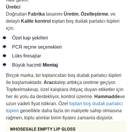
Üretici
Doğrudan
Fabrika
tasarımı
Üretim
,
Özelleştirme
, ve
detaylı
Kalite kontrol
toptan boş dudak parlatıcı tüpleri
için.
Özel kap şekilleri
PCR reçine seçenekleri
Lüks finisajlar
Büyük hacimli
Montaj
Birçok marka, bir toptancıdan boş dudak parlatıcı tüpleri
ile başlamaktadır.
Aracı
talep arttıkça üretime geçiyor.
Topfeelmakeup, özel kalıplara ihtiyaç duyan etiketler için
her iki yolu da destekliyor, kontrol üzerine.
Hammadde
ve
uzun vadeli fiyat istikrarı. Özel
toptan boş dudak parlatıcı
tüpleri
genellikle daha fazla ön maliyete sahip olmasına
rağmen, toplu alımlar birim fiyatını zamanla düşürür.