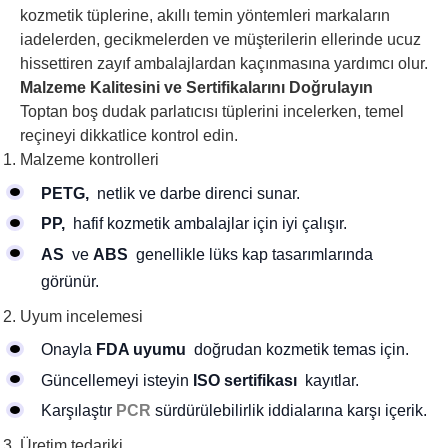
kozmetik tüplerine, akıllı temin yöntemleri markaların
iadelerden, gecikmelerden ve müşterilerin ellerinde ucuz
hissettiren zayıf ambalajlardan kaçınmasına yardımcı olur.
Malzeme Kalitesini ve Sertifikalarını Doğrulayın
Toptan boş dudak parlatıcısı tüplerini incelerken, temel
reçineyi dikkatlice kontrol edin.
Malzeme kontrolleri
PETG,
netlik ve darbe direnci sunar.
PP,
hafif kozmetik ambalajlar için iyi çalışır.
AS
ve
ABS
genellikle lüks kap tasarımlarında
görünür.
Uyum incelemesi
Onayla
FDA uyumu
doğrudan kozmetik temas için.
Güncellemeyi isteyin
ISO sertifikası
kayıtlar.
Karşılaştır
PCR
sürdürülebilirlik iddialarına karşı içerik.
Üretim tedariki