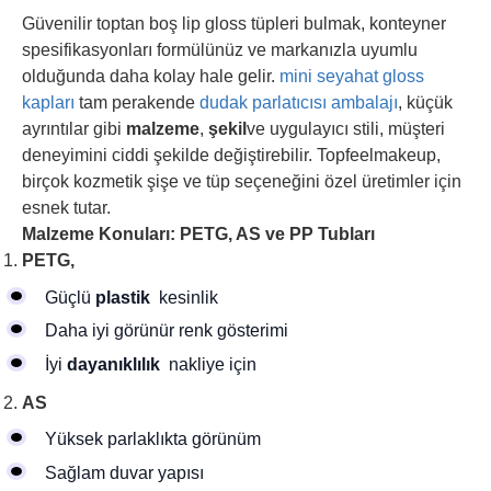
Güvenilir toptan boş lip gloss tüpleri bulmak, konteyner
spesifikasyonları formülünüz ve markanızla uyumlu
olduğunda daha kolay hale gelir.
mini seyahat gloss
kapları
tam perakende
dudak parlatıcısı ambalajı
, küçük
ayrıntılar gibi
malzeme
,
şekil
ve uygulayıcı stili, müşteri
deneyimini ciddi şekilde değiştirebilir. Topfeelmakeup,
birçok kozmetik şişe ve tüp seçeneğini özel üretimler için
esnek tutar.
Malzeme Konuları: PETG, AS ve PP Tubları
PETG,
Güçlü
plastik
kesinlik
Daha iyi görünür renk gösterimi
İyi
dayanıklılık
nakliye için
AS
Yüksek parlaklıkta görünüm
Sağlam duvar yapısı