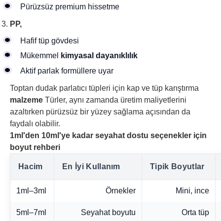
Pürüzsüz premium hissetme
PP,
Hafif tüp gövdesi
Mükemmel
kimyasal dayanıklılık
Aktif parlak formüllere uyar
Toptan dudak parlatıcı tüpleri için kap ve tüp karıştırma
malzeme
Türler, aynı zamanda üretim maliyetlerini
azaltırken pürüzsüz bir yüzey sağlama açısından da
faydalı olabilir.
1ml'den 10ml'ye kadar seyahat dostu seçenekler için
boyut rehberi
Hacim
En İyi Kullanım
Tipik Boyutlar
1ml–3ml
Örnekler
Mini, ince
5ml–7ml
Seyahat boyutu
Orta tüp