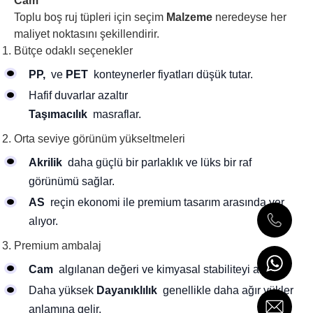
Cam
Toplu boş ruj tüpleri için seçim
Malzeme
neredeyse her
maliyet noktasını şekillendirir.
Bütçe odaklı seçenekler
PP,
ve
PET
konteynerler fiyatları düşük tutar.
Hafif duvarlar azaltır
Taşımacılık
masraflar.
Orta seviye görünüm yükseltmeleri
Akrilik
daha güçlü bir parlaklık ve lüks bir raf
görünümü sağlar.
AS
reçin ekonomi ile premium tasarım arasında yer
alıyor.
Premium ambalaj
Cam
algılanan değeri ve kimyasal stabiliteyi artırır.
Daha yüksek
Dayanıklılık
genellikle daha ağır yükler
anlamına gelir.