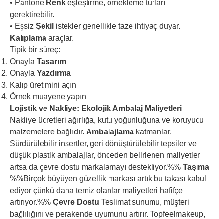
• Pantone
Renk
eşleştirme, örnekleme turları
gerektirebilir.
• Eşsiz
Şekil
istekler genellikle taze ihtiyaç duyar.
Kalıplama
araçlar.
Tipik bir süreç:
Onayla
Tasarım
Onayla
Yazdırma
Kalıp üretimini açın
Örnek muayene yapın
Lojistik ve Nakliye: Ekolojik Ambalaj Maliyetleri
Nakliye ücretleri ağırlığa, kutu yoğunluğuna ve koruyucu
malzemelere bağlıdır.
Ambalajlama
katmanlar.
Sürdürülebilir insertler, geri dönüştürülebilir tepsiler ve
düşük plastik ambalajlar, önceden belirlenen maliyetler
artsa da çevre dostu markalamayı destekliyor.%%
Taşıma
%%Birçok büyüyen güzellik markası artık bu takası kabul
ediyor çünkü daha temiz olanlar maliyetleri hafifçe
artırıyor.%%
Çevre Dostu
Teslimat sunumu, müşteri
bağlılığını ve perakende uyumunu artırır. Topfeelmakeup,