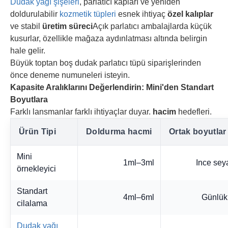
Dudak yağı şişeleri
, parlatıcı kapları ve yeniden
doldurulabilir
kozmetik tüpleri
esnek ihtiyaç
özel kalıplar
ve stabil
üretim süreci
Açık parlatıcı ambalajlarda küçük
kusurlar, özellikle mağaza aydınlatması altında belirgin
hale gelir.
Büyük toptan boş dudak parlatıcı tüpü siparişlerinden
önce deneme numuneleri isteyin.
Kapasite Aralıklarını Değerlendirin: Mini'den Standart
Boyutlara
Farklı lansmanlar farklı ihtiyaçlar duyar.
hacim
hedefleri.
Ürün Tipi
Doldurma hacmi
Ortak boyutlar
Mini
1ml–3ml
Ince sey
örnekleyici
Standart
4ml–6ml
Günlük
cilalama
Dudak yağı