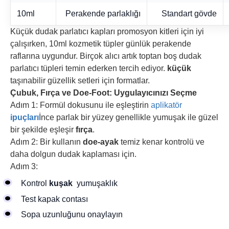
10ml
Perakende parlaklığı
Standart gövde
Küçük dudak parlatıcı kapları promosyon kitleri için iyi
çalışırken, 10ml kozmetik tüpler günlük perakende
raflarına uygundur. Birçok alıcı artık toptan boş dudak
parlatıcı tüpleri temin ederken tercih ediyor.
küçük
taşınabilir güzellik setleri için formatlar.
Çubuk, Fırça ve Doe-Foot: Uygulayıcınızı Seçme
Adım 1: Formül dokusunu ile eşleştirin
aplikatör
ipuçları
İnce parlak bir yüzey genellikle yumuşak ile güzel
bir şekilde eşleşir
fırça
.
Adım 2: Bir kullanın
doe-ayak
temiz kenar kontrolü ve
daha dolgun dudak kaplaması için.
Adım 3:
Kontrol
kuşak
yumuşaklık
Test kapak contası
Sopa uzunluğunu onaylayın