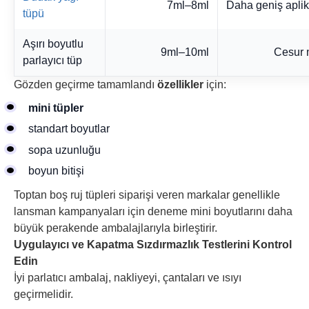
7ml–8ml
Daha geniş apli
tüpü
Aşırı boyutlu
9ml–10ml
Cesur 
parlayıcı tüp
Gözden geçirme tamamlandı
özellikler
için:
mini tüpler
standart boyutlar
sopa uzunluğu
boyun bitişi
Toptan boş ruj tüpleri siparişi veren markalar genellikle
lansman kampanyaları için deneme mini boyutlarını daha
büyük perakende ambalajlarıyla birleştirir.
Uygulayıcı ve Kapatma Sızdırmazlık Testlerini Kontrol
Edin
İyi parlatıcı ambalaj, nakliyeyi, çantaları ve ısıyı
geçirmelidir.