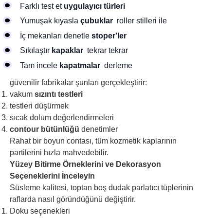
Farklı test et
uygulayıcı türleri
Yumuşak kıyasla
çubuklar
roller stilleri ile
İç mekanları denetle
stoper'ler
Sıkılaştır
kapaklar
tekrar tekrar
Tam incele
kapatmalar
derleme
güvenilir fabrikalar şunları gerçekleştirir:
vakum
sızıntı testleri
testleri düşürmek
sıcak dolum değerlendirmeleri
contour bütünlüğü
denetimler
Rahat bir boyun contası, tüm kozmetik kaplarının
partilerini hızla mahvedebilir.
Yüzey Bitirme Örneklerini ve Dekorasyon
Seçeneklerini İnceleyin
Süsleme kalitesi, toptan boş dudak parlatıcı tüplerinin
raflarda nasıl göründüğünü değiştirir.
Doku seçenekleri