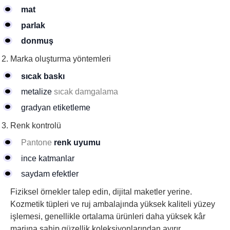
mat
parlak
donmuş
Marka oluşturma yöntemleri
sıcak baskı
metalize
sıcak damgalama
gradyan etiketleme
Renk kontrolü
Pantone
renk uyumu
ince katmanlar
saydam efektler
Fiziksel örnekler talep edin, dijital maketler yerine.
Kozmetik tüpleri ve ruj ambalajında yüksek kaliteli yüzey
işlemesi, genellikle ortalama ürünleri daha yüksek kâr
marjına sahip güzellik koleksiyonlarından ayırır.