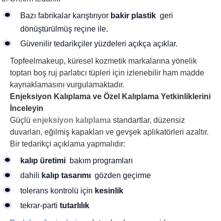
Bazı fabrikalar karıştırıyor
bakir plastik
geri
dönüştürülmüş reçine ile.
Güvenilir tedarikçiler yüzdeleri açıkça açıklar.
Topfeelmakeup, küresel kozmetik markalarına yönelik
toptan boş ruj parlatıcı tüpleri için izlenebilir ham madde
kaynaklamasını vurgulamaktadır.
Enjeksiyon Kalıplama ve Özel Kalıplama Yetkinliklerini
İnceleyin
Güçlü
enjeksiyon kalıplama
standartlar, düzensiz
duvarları, eğilmiş kapakları ve gevşek aplikatörleri azaltır.
Bir tedarikçi açıklama yapmalıdır:
kalıp üretimi
bakım programları
dahili
kalıp tasarımı
gözden geçirme
tolerans kontrolü için
kesinlik
tekrar-parti
tutarlılık