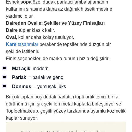
Esnek
sopa
özel dudak parlatıcı ambalajlamanın
kullanımı sırasında daha az dağınık hissettirmesine
yardımcı olur.
Daireden Oval'e: Şekiller ve Yüzey Finisajları
Daire
tüpler klasik kalır.
Oval,
kollar daha kolay tutuluyor.
Kare
tasarımlar
perakende tepsilerinde düzgün bir
şekilde istiflenir.
Finis seçenekleri de marka ruhunu hızla değiştirir:
Mat açık
modern
Parlak
= parlak ve genç
Donmuş
= yumuşak lüks
Birçok toptan boş dudak parlatıcı tüpü artık temiz bir raf
görünümü için şık şekilleri metal kaplarla birleştiriyor ve
Topfeelmakeup, çeşitli yüzey tarzlarında uyumlu kozmetik
kaplar sunuyor.