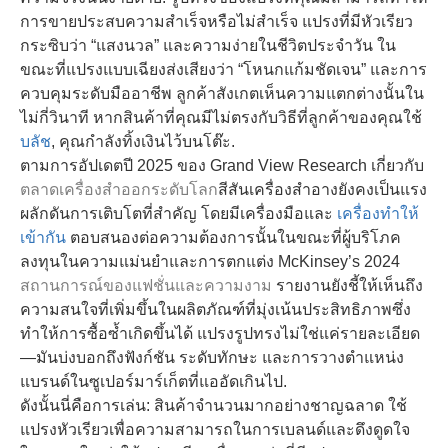
การขายประสบความสำเร็จหรือไม่สำเร็จ แปรงที่มีหัวเรียว
กระซิบว่า “แสงนวล” และความง่ายในชีวิตประจำวัน ใน
ขณะที่แปรงแบบเฉียงส่งเสียงว่า “โหนกแก้มชัดเจน” และการ
ควบคุมระดับมืออาชีพ ลูกค้าสังเกตเห็นความแตกต่างนั้นใน
ไม่กี่วินาที หากสินค้าที่คุณมีไม่ตรงกับวิธีที่ลูกค้าของคุณใช้
บลัช
, คุณกำลังทิ้งเงินไว้บนโต๊ะ.
ตามการอัปเดตปี 2025 ของ Grand View Research เกี่ยวกับ
ตลาดเครื่องสำออกระดับโลก
สีสันเครื่องสำอางยังคงเป็นแรง
ผลักดันการเติบโตที่สำคัญ โดยมีเครื่องมือและ
เครื่องทำให้
เข้ากัน
ตอบสนองต่อความต้องการนั้นในขณะที่ผู้บริโภค
ลงทุนในความแม่นยำและการตกแต่ง McKinsey’s 2024
สถานการณ์ของแฟชั่นและความงาม
รายงานยังชี้ให้เห็นถึง
ความสนใจที่เพิ่มขึ้นในผลิตภัณฑ์ที่มุ่งเน้นประสิทธิภาพซึ่ง
ทำให้การซื้อซ้ำเกิดขึ้นได้ แปรงรูปทรงไม่ใช่แค่รายละเอียด
—มันบ่งบอกถึงฟังก์ชัน ระดับทักษะ และการวางตำแหน่ง
แบรนด์ในซูเปอร์มาร์เก็ตที่แออัดเกินไป.
ดังนั้นนี่คือการเล่น: สินค้าจำนวนมากอย่างชาญฉลาด ใช้
แปรงหัวเรียวเพื่อความสามารถในการเบลนด์และดึงดูดใจ