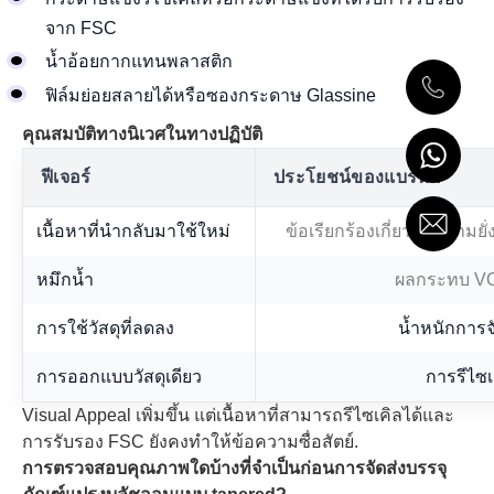
จาก FSC
น้ำอ้อยกากแทนพลาสติก
ฟิล์มย่อยสลายได้หรือซองกระดาษ Glassine
คุณสมบัติทางนิเวศในทางปฏิบัติ
ฟีเจอร์
ประโยชน์ของแบรนด์
เนื้อหาที่นำกลับมาใช้ใหม่
ข้อเรียกร้องเกี่ยวกับความยั่
หมึกน้ำ
ผลกระทบ VOC
การใช้วัสดุที่ลดลง
น้ำหนักการจั
การออกแบบวัสดุเดียว
การรีไซเค
Visual Appeal เพิ่มขึ้น แต่เนื้อหาที่สามารถรีไซเคิลได้และ
การรับรอง FSC ยังคงทำให้ข้อความซื่อสัตย์.
การตรวจสอบคุณภาพใดบ้างที่จำเป็นก่อนการจัดส่งบรรจุ