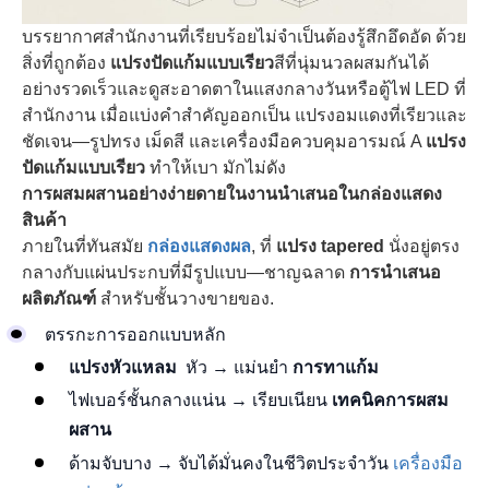
บรรยากาศสำนักงานที่เรียบร้อยไม่จำเป็นต้องรู้สึกอึดอัด ด้วย
สิ่งที่ถูกต้อง
แปรงปัดแก้มแบบเรียว
สีที่นุ่มนวลผสมกันได้
อย่างรวดเร็วและดูสะอาดตาในแสงกลางวันหรือตู้ไฟ LED ที่
สำนักงาน เมื่อแบ่งคำสำคัญออกเป็น แปรงอมแดงที่เรียวและ
ชัดเจน—รูปทรง เม็ดสี และเครื่องมือควบคุมอารมณ์ A
แปรง
ปัดแก้มแบบเรียว
ทำให้เบา มักไม่ดัง
การผสมผสานอย่างง่ายดายในงานนำเสนอในกล่องแสดง
สินค้า
ภายในที่ทันสมัย
กล่องแสดงผล
, ที่
แปรง tapered
นั่งอยู่ตรง
กลางกับแผ่นประกบที่มีรูปแบบ—ชาญฉลาด
การนำเสนอ
ผลิตภัณฑ์
สำหรับชั้นวางขายของ.
ตรรกะการออกแบบหลัก
แปรงหัวแหลม
หัว → แม่นยำ
การทาแก้ม
ไฟเบอร์ชั้นกลางแน่น → เรียบเนียน
เทคนิคการผสม
ผสาน
ด้ามจับบาง → จับได้มั่นคงในชีวิตประจำวัน
เครื่องมือ