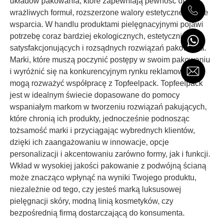
układów pakowania, które zapewniają pewność dla
wrażliwych formuł, rozszerzone walory estetyczne i opcje
wsparcia. W handlu produktami pielęgnacyjnymi pojawi
potrzebę coraz bardziej ekologicznych, estetycznie
satysfakcjonujących i rozsądnych rozwiązań pakowania.
Marki, które muszą poczynić postępy w swoim pakowaniu
i wyróżnić się na konkurencyjnym rynku reklamowym,
mogą rozważyć współpracę z Topfeelpack. Topfeelpack
jest w idealnym świecie dopasowane do pomocy
wspaniałym markom w tworzeniu rozwiązań pakujących,
które chronią ich produkty, jednocześnie podnosząc
tożsamość marki i przyciągając wybrednych klientów,
dzięki ich zaangażowaniu w innowacje, opcje
personalizacji i akcentowaniu zarówno formy, jak i funkcji.
Wkład w wysokiej jakości pakowanie z podwójną ścianą
może znacząco wpłynąć na wyniki Twojego produktu,
niezależnie od tego, czy jesteś marką luksusowej
pielęgnacji skóry, modną linią kosmetyków, czy
bezpośrednią firmą dostarczającą do konsumenta.