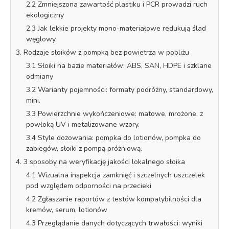
2.2 Zmniejszona zawartość plastiku i PCR prowadzi ruch
ekologiczny
2.3 Jak lekkie projekty mono-materiałowe redukują ślad
węglowy
3. Rodzaje słoików z pompką bez powietrza w pobliżu
3.1 Słoiki na bazie materiałów: ABS, SAN, HDPE i szklane
odmiany
3.2 Warianty pojemności: formaty podróżny, standardowy,
mini.
3.3 Powierzchnie wykończeniowe: matowe, mrożone, z
powłoką UV i metalizowane wzory.
3.4 Style dozowania: pompka do lotionów, pompka do
zabiegów, słoiki z pompą próżniową.
4. 3 sposoby na weryfikację jakości lokalnego słoika
4.1 Wizualna inspekcja zamknięć i szczelnych uszczelek
pod względem odporności na przecieki
4.2 Zgłaszanie raportów z testów kompatybilności dla
kremów, serum, lotionów
4.3 Przeglądanie danych dotyczących trwałości: wyniki