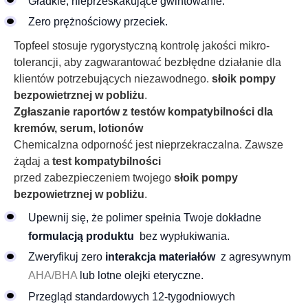
Gładkie, nieprzeskakujące gwintowanie.
Zero prężnościowy przeciek.
Topfeel stosuje rygorystyczną kontrolę jakości mikro-
tolerancji, aby zagwarantować bezbłędne działanie dla
klientów potrzebujących niezawodnego.
słoik pompy
bezpowietrznej w pobliżu
.
Zgłaszanie raportów z testów kompatybilności dla
kremów, serum, lotionów
Chemicalzna odporność jest nieprzekraczalna. Zawsze
żądaj a
test kompatybilności
przed zabezpieczeniem twojego
słoik pompy
bezpowietrznej w pobliżu
.
Upewnij się, że polimer spełnia Twoje dokładne
formulacją produktu
bez wypłukiwania.
Zweryfikuj zero
interakcja materiałów
z agresywnym
AHA/BHA
lub lotne olejki eteryczne.
Przegląd standardowych 12-tygodniowych