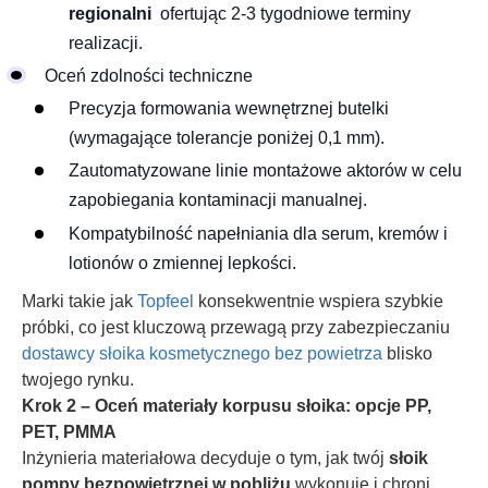
regionalni
ofertując 2-3 tygodniowe terminy
realizacji.
Oceń zdolności techniczne
Precyzja formowania wewnętrznej butelki
(wymagające tolerancje poniżej 0,1 mm).
Zautomatyzowane linie montażowe aktorów w celu
zapobiegania kontaminacji manualnej.
Kompatybilność napełniania dla serum, kremów i
lotionów o zmiennej lepkości.
Marki takie jak
Topfeel
konsekwentnie wspiera szybkie
próbki, co jest kluczową przewagą przy zabezpieczaniu
dostawcy słoika kosmetycznego bez powietrza
blisko
twojego rynku.
Krok 2 – Oceń materiały korpusu słoika: opcje PP,
PET, PMMA
Inżynieria materiałowa decyduje o tym, jak twój
słoik
pompy bezpowietrznej w pobliżu
wykonuje i chroni.