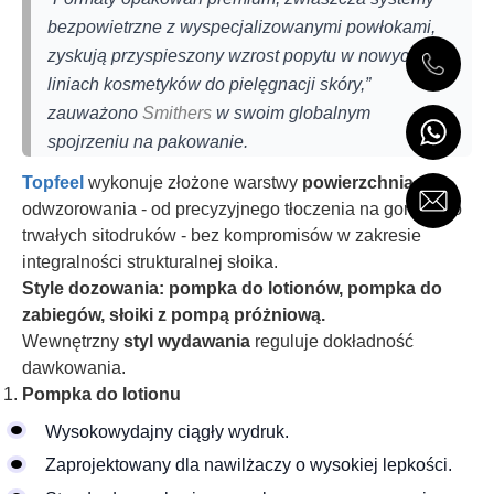
bezpowietrzne z wyspecjalizowanymi powłokami,
zyskują przyspieszony wzrost popytu w nowych
liniach kosmetyków do pielęgnacji skóry,”
zauważono
Smithers
w swoim globalnym
spojrzeniu na pakowanie.
Topfeel
wykonuje złożone warstwy
powierzchnia
odwzorowania - od precyzyjnego tłoczenia na gorąco do
trwałych sitodruków - bez kompromisów w zakresie
integralności strukturalnej słoika.
Style dozowania: pompka do lotionów, pompka do
zabiegów, słoiki z pompą próżniową.
Wewnętrzny
styl wydawania
reguluje dokładność
dawkowania.
Pompka do lotionu
Wysokowydajny ciągły wydruk.
Zaprojektowany dla nawilżaczy o wysokiej lepkości.