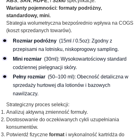
ABS
,
SAN
,
HDPE
, i
Szkło
specyfikacje.
Warianty pojemności: formaty podróżny,
standardowy, mini.
Strategia wolumetryczna bezpośrednio wpływa na COGS
(koszt sprzedanych towarów).
Rozmiar podróżny
(15ml / 0.5oz): Zgodny z
przepisami na lotnisku, niskoprogowy sampling.
Mini rozmiar
(30ml): Wysokowartościowy standard
codziennej pielęgnacji skóry.
Pełny rozmiar
(50–100 ml): Obecność detaliczna w
sprzedaży hurtowej dla lotionów i bazowych
nawilżaczy.
Strategiczny proces selekcji:
Analizuj aktywną zmienność formuły.
Dostosowanie do oczekiwanych cykli uzupełniania
konsumentów.
Potwierdź fizyczne
format
i wykonalność kartridża do