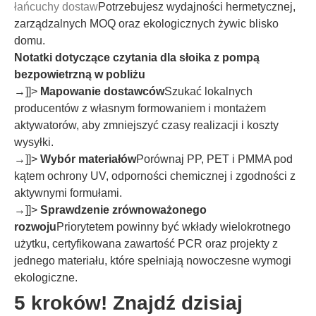
łańcuchy dostaw
Potrzebujesz wydajności hermetycznej,
zarządzalnych MOQ oraz ekologicznych żywic blisko
domu.
Notatki dotyczące czytania dla słoika z pompą
bezpowietrzną w pobliżu
→]]>
Mapowanie dostawców
Szukać lokalnych
producentów z własnym formowaniem i montażem
aktywatorów, aby zmniejszyć czasy realizacji i koszty
wysyłki.
→]]>
Wybór materiałów
Porównaj PP, PET i PMMA pod
kątem ochrony UV, odporności chemicznej i zgodności z
aktywnymi formułami.
→]]>
Sprawdzenie zrównoważonego
rozwoju
Priorytetem powinny być wkłady wielokrotnego
użytku, certyfikowana zawartość PCR oraz projekty z
jednego materiału, które spełniają nowoczesne wymogi
ekologiczne.
5 kroków! Znajdź dzisiaj