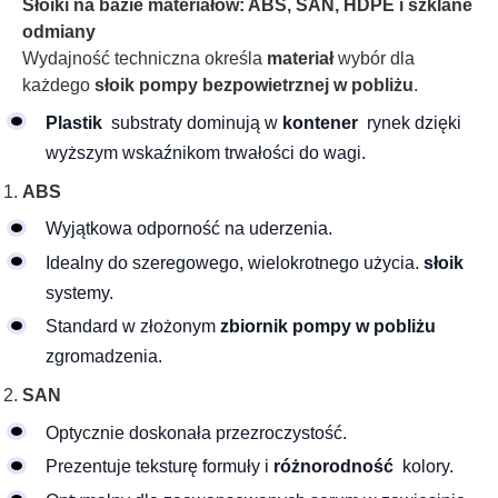
Słoiki na bazie materiałów: ABS, SAN, HDPE i szklane
odmiany
Wydajność techniczna określa
materiał
wybór dla
każdego
słoik pompy bezpowietrznej w pobliżu
.
Plastik
substraty dominują w
kontener
rynek dzięki
wyższym wskaźnikom trwałości do wagi.
ABS
Wyjątkowa odporność na uderzenia.
Idealny do szeregowego, wielokrotnego użycia.
słoik
systemy.
Standard w złożonym
zbiornik pompy w pobliżu
zgromadzenia.
SAN
Optycznie doskonała przezroczystość.
Prezentuje teksturę formuły i
różnorodność
kolory.