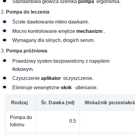
Standardowa głowica szeroka
pompa
ergonomia.
Pompa do leczenia
Ścisłe dawkowanie mikro-dawkami.
Mocno kontrolowane wnętrze
mechanizm
.
Wymagany dla silnych, drogich serum.
Pompa próżniowa
Prawdziwy system bezpowietrzny z napędem
tłokowym.
Czyszczenie
aplikator
oczyszczenie.
Eliminuje wewnętrzne
słoik
utlenianie.
Rodzaj
Śr. Dawka (ml)
Wskaźnik pozostałoś
Pompa do
0.5
lotionu