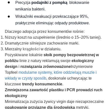
Precyzja
podajniki z pompką
blokowanie
wnikania bakterii.
Wskaźniki ewakuacji przekraczające 95%,
praktycznie eliminując odpady produktowe.
Dlaczego adopcja przez konsumentów rośnie:
Niższy koszt na uzupełnienie (średnio o 15–20% taniej).
Dramatycznie silniejsze zachowanie marki.
Mierzalny
krągłości
w działaniu.
Pozyskiwane lokalnie
słoik pompy bezpowietrznej w
pobliżu
linie z natury reklamują swoje
ekologiczny
design
i
rozwiązania zrównoważone
Inżynierowie
Topfeel
modularne systemy, które oddzielają muszle i
wkłady w czysty sposób
, doskonale uchwycając te
kluczowe
trendy konsumenckie
.
Zmniejszona zawartość plastiku i PCR prowadzi ruch
ekologiczny
Minimalizacja zużycia żywicy virgin daje niezaprzeczalne
opakowanie przyjazne dla środowiska
metryki.