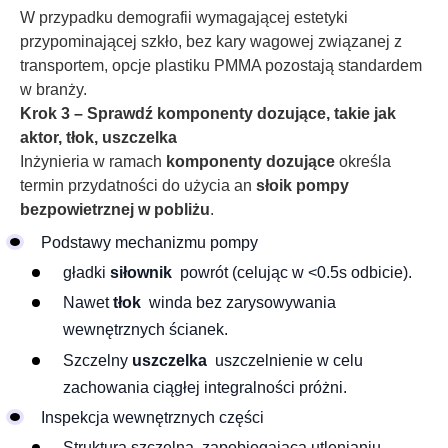
W przypadku demografii wymagającej estetyki
przypominającej szkło, bez kary wagowej związanej z
transportem, opcje plastiku PMMA pozostają standardem
w branży.
Krok 3 – Sprawdź komponenty dozujące, takie jak
aktor, tłok, uszczelka
Inżynieria w ramach
komponenty dozujące
określa
termin przydatności do użycia an
słoik pompy
bezpowietrznej w pobliżu
.
Podstawy mechanizmu pompy
gładki
siłownik
powrót (celując w <0.5s odbicie).
Nawet
tłok
winda bez zarysowywania
wewnętrznych ścianek.
Szczelny
uszczelka
uszczelnienie w celu
zachowania ciągłej integralności próżni.
Inspekcja wewnętrznych części
Struktura szczelna, zapobiegająca utlenianiu