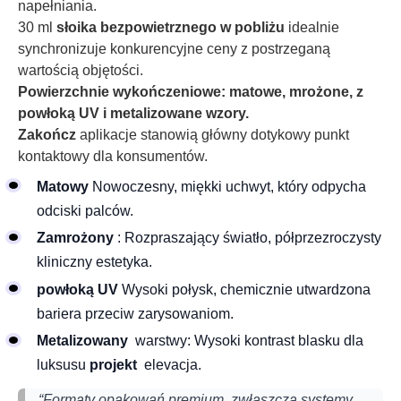
napełniania.
30 ml
słoika bezpowietrznego w pobliżu
idealnie
synchronizuje konkurencyjne ceny z postrzeganą
wartością objętości.
Powierzchnie wykończeniowe: matowe, mrożone, z
powłoką UV i metalizowane wzory.
Zakończ
aplikacje stanowią główny dotykowy punkt
kontaktowy dla konsumentów.
Matowy
Nowoczesny, miękki uchwyt, który odpycha
odciski palców.
Zamrożony
: Rozpraszający światło, półprzezroczysty
kliniczny estetyka.
powłoką UV
Wysoki połysk, chemicznie utwardzona
bariera przeciw zarysowaniom.
Metalizowany
warstwy: Wysoki kontrast blasku dla
luksusu
projekt
elevacja.
“Formaty opakowań premium, zwłaszcza systemy