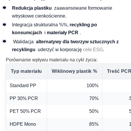
Redukcja plastiku
zaawansowane formowanie
wtryskowe cienkościenne.
Integracja strukturalna %%,
recykling po
konsumcjach
i
materiały PCR
.
Walidacja
alternatywy dla tworzyw sztucznych z
recyklingu
uderzyć w korporację
cele ESG
.
Porównanie wpływu materiału na cykl życia:
Typ materiału
Wiklinowy plastik %
Treść PC
Standard PP
100%
PP 30% PCR
70%
PET 50% PCR
50%
HDPE Mono
85%