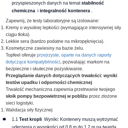
przyspieszonych danych na temat
stabilność
chemiczna
i
integralność kontenera
.
Zapewnij, że testy laboratoryjne są izolowane:
Kremy o wysokiej lepkości (wymagające intensywnej siły
ciągu tłoka).
Lekkie sera (bardzo podatne na mikropęknięcia).
Kosmetyczne zawiesiny na bazie żelu.
Topfeel oferuje
przejrzyste, oparte na danych raporty
dotyczące kompatybilności
, pozwalając markom na
bezpieczne i skuteczne pozyskiwanie.
Przeglądanie danych dotyczących trwałości: wyniki
testów upadku i odporności chemicznej
Trwałość mechaniczna zapewnia przetrwanie twojego
słoik pompy bezpowietrznej w pobliżu
przez złożone
sieci logistyki.
Walidacja siły fizycznej
1.1
Test kropli
Wyniki: Kontenery muszą wytrzymać
uderzenia o wysokości od 0,8 m do 1,2 m na twardą