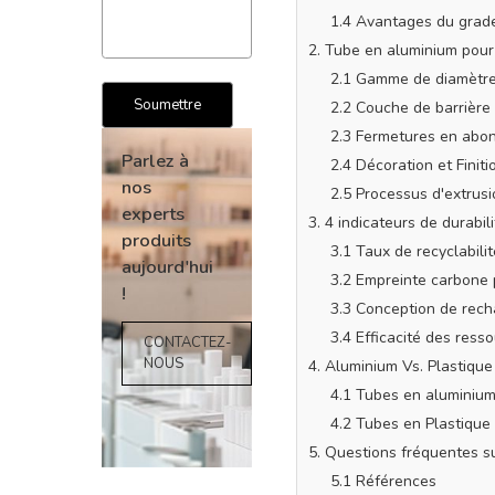
1.4 Avantages du grade
2. Tube en aluminium pour 
2.1 Gamme de diamètre
2.2 Couche de barrière
2.3 Fermetures en abon
2.4 Décoration et Fini
2.5 Processus d'extrusi
3. 4 indicateurs de durabil
3.1 Taux de recyclabilit
Parlez à
3.2 Empreinte carbone 
nos
3.3 Conception de recha
experts
3.4 Efficacité des ress
produits
4. Aluminium Vs. Plastiqu
aujourd'hui
4.1 Tubes en aluminiu
!
4.2 Tubes en Plastique
5. Questions fréquentes s
CONTACTEZ-
5.1 Références
NOUS