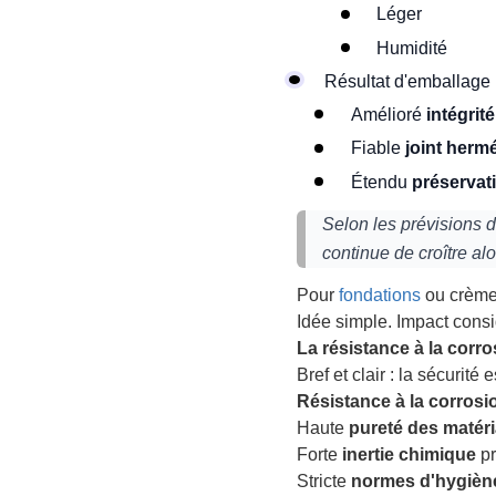
Léger
Humidité
Résultat d'emballage
Amélioré
intégrit
Fiable
joint herm
Étendu
préservat
Selon les prévisions 
continue de croître al
Pour
fondations
ou crème
Idée simple. Impact consi
La résistance à la corr
Bref et clair : la sécurité 
Résistance à la corrosi
Haute
pureté des matér
Forte
inertie chimique
pr
Stricte
normes d'hygièn