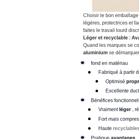
Choisir le bon emballage 
légères, protectrices et 
faites le travail lourd dis
Léger et recyclable : A
Quand les marques se c
aluminium
se démarquer
fond en matériau
Fabriqué à partir 
Optimisé
propr
Excellente duct
Bénéfices fonctionnel
Vraiment
léger
, r
Fort mais compress
Haute
recyclable
Pratique
avantages