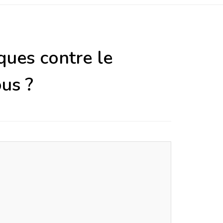
ues contre le
ous ?