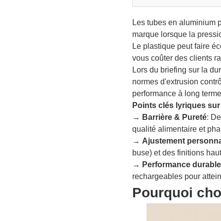
Les tubes en aluminium p
marque lorsque la pressio
Le plastique peut faire éc
vous coûter des clients r
Lors du briefing sur la dur
normes d'extrusion contr
performance à long terme
Points clés lyriques su
→
Barrière & Pureté
: De
qualité alimentaire et ph
→
Ajustement personna
buse) et des finitions h
→
Performance durabl
rechargeables pour attein
Pourquoi cho