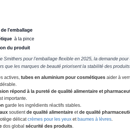
é de l'emballage
étique
à la pince
ion du produit
de Smithers pour l'emballage flexible en 2025, la demande pour
ors que les marques de beauté priorisent la stabilité des produi
s actives,
tubes en aluminium pour cosmétiques
aider à verr
dérable.
osion répond à la pureté de qualité alimentaire et pharmaceu
est importante.
on
garde les ingrédients réactifs stables.
iaux
soutient
de qualité alimentaire
et
de qualité pharmaceut
otège délicat
crèmes pour les yeux
et
baumes à lèvres
.
e
dos global
sécurité des produits
.