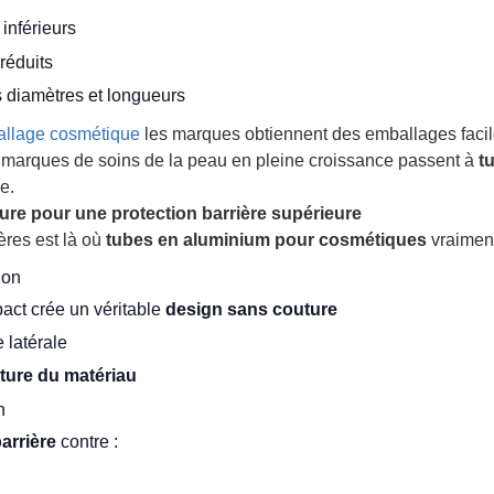
inférieurs
réduits
s diamètres et longueurs
allage cosmétique
les marques obtiennent des emballages facile
marques de soins de la peau en pleine croissance passent à
t
e.
re pour une protection barrière supérieure
ères est là où
tubes en aluminium pour cosmétiques
vraiment 
ion
pact crée un véritable
design sans couture
 latérale
ture du matériau
n
arrière
contre :