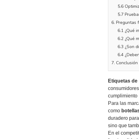
5.6 Optimiz
5.7 Prueba
6. Preguntas 
6.1 ¿Qué i
6.2 ¿Qué m
6.3 ¿Son d
6.4 ¿Deben
7. Conclusión
Etiquetas de 
consumidores 
cumplimiento n
Para las marc
como
botella
duradero para
sino que tamb
En el competit