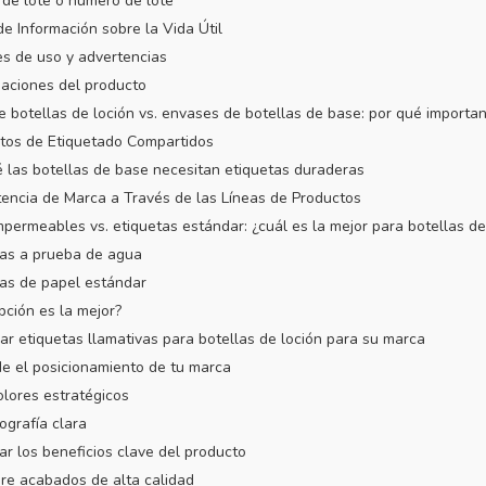
 de lote o número de lote
de Información sobre la Vida Útil
nes de uso y advertencias
aciones del producto
de botellas de loción vs. envases de botellas de base: por qué importa
itos de Etiquetado Compartidos
é las botellas de base necesitan etiquetas duraderas
tencia de Marca a Través de las Líneas de Productos
impermeables vs. etiquetas estándar: ¿cuál es la mejor para botellas de
tas a prueba de agua
tas de papel estándar
pción es la mejor?
ar etiquetas llamativas para botellas de loción para su marca
de el posicionamiento de tu marca
olores estratégicos
ografía clara
ar los beneficios clave del producto
ore acabados de alta calidad