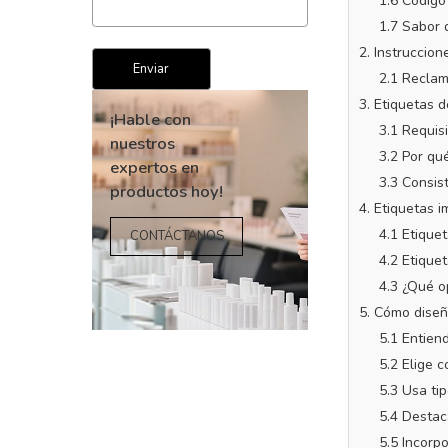
1.6 Código
1.7 Sabor 
2. Instruccio
2.1 Reclam
3. Etiquetas 
3.1 Requis
3.2 Por qu
3.3 Consis
¡Hable con
4. Etiquetas 
nuestros
4.1 Etique
expertos en
4.2 Etique
productos hoy!
4.3 ¿Qué o
5. Cómo diseñ
CONTÁCTANOS
5.1 Entien
5.2 Elige c
5.3 Usa tip
5.4 Destac
5.5 Incorp