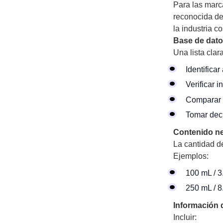
Para las marc
reconocida de
la industria c
Base de dato
Una lista cla
Identifica
Verificar i
Comparar 
Tomar dec
Contenido n
La cantidad d
Ejemplos:
100 mL / 3.
250 mL / 8.
Información d
Incluir: