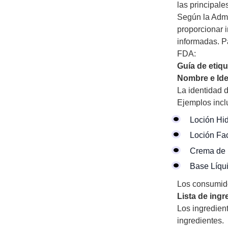
las principal
Según la Admi
proporcionar 
informadas. Pa
FDA:
Guía de etiq
Nombre e Ide
La identidad d
Ejemplos incl
Loción Hid
Loción Fac
Crema de 
Base Líqu
Los consumidor
Lista de ingr
Los ingredien
ingredientes.