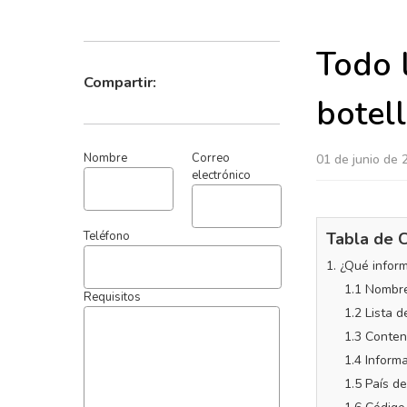
Todo l
botell
Compartir:
01 de junio de 
Nombre
Correo
electrónico
Tabla de 
1. ¿Qué infor
1.1 Nombre
Teléfono
1.2 Lista d
1.3 Conten
Requisitos
1.4 Informa
1.5 País d