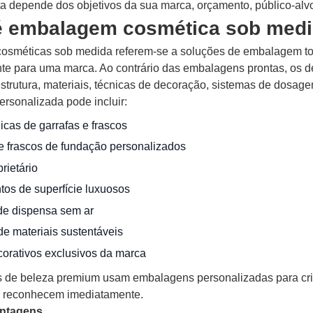
ta depende dos objetivos da sua marca, orçamento, público-alvo
é embalagem cosmética sob med
osméticas sob medida referem-se a soluções de embalagem to
te para uma marca. Ao contrário das embalagens prontas, os de
estrutura, materiais, técnicas de decoração, sistemas de dosage
sonalizada pode incluir:
cas de garrafas e frascos
e frascos de fundação personalizados
rietário
os de superfície luxuosos
de dispensa sem ar
e materiais sustentáveis
corativos exclusivos da marca
 de beleza premium usam embalagens personalizadas para cria
 reconhecem imediatamente.
antagens