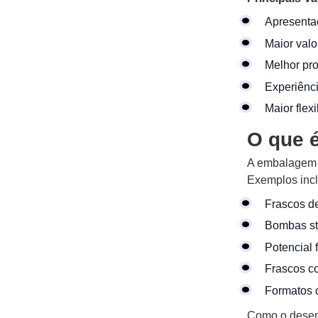
Apresenta
Maior valo
Melhor pro
Experiênci
Maior flex
O que 
A embalagem p
Exemplos inc
Frascos d
Bombas st
Potencial 
Frascos c
Formatos 
Como o desenv