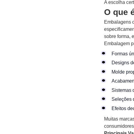
A escolha cer
O que 
Embalagens c
especificamen
sobre forma, 
Embalagem per
Formas úni
Designs d
Molde prop
Acabament
Sistemas 
Seleções d
Efeitos de
Muitas marcas
consumidores
Principais V