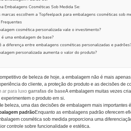
lha Embalagens Cosméticas Sob Medida Se:
as marcas escolhem a Topfeelpack para embalagens cosméticas sob m
 Frequentes
alagem cosmética personalizada vale o investimento?
e é uma embalagem de base?
é a diferença entre embalagens cosméticas personalizadas e padrões
alagem personalizada aumenta o valor do produto?
o
mpetitivo de beleza de hoje, a embalagem não é mais apenas u
xperiência do cliente, a proteção do produto e as decisões de
 ar para luxo
garrafas de base
A embalagem muitas vezes cria 
experimentem o produto em si.
e beleza, uma das decisões de embalagem mais importantes é
balagem padrão
Enquanto as embalagens padrão oferecem efic
balagem cosmética sob medida proporciona uma diferenciação
or controle sobre funcionalidade e estética.