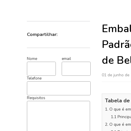
Embal
Padrã
Compartilhar:
de Be
01 de junho de
Nome
email
Telefone
Tabela de
1. O que é e
1.1 Princi
Requisitos
2. O que é e