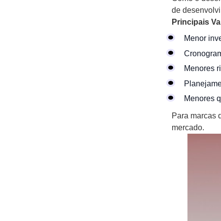
de desenvolvi
Principais V
Menor inve
Cronogram
Menores r
Planejamen
Menores q
Para marcas d
mercado.