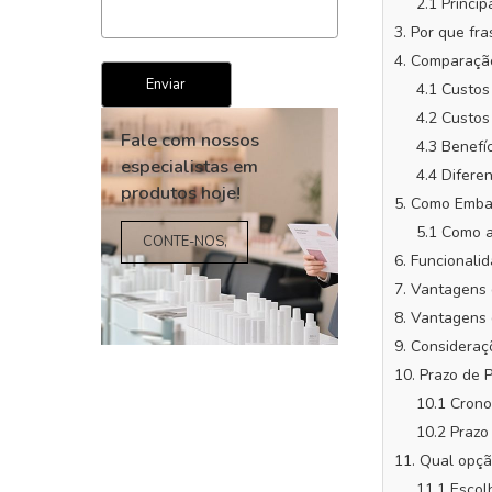
2.1 Princi
3. Por que f
4. Comparação
4.1 Custo
4.2 Custo
4.3 Benefí
4.4 Difere
5. Como Emba
5.1 Como a
Fale com nossos
6. Funcional
especialistas em
7. Vantagens 
produtos hoje!
8. Vantagens
9. Consideraç
CONTE-NOS,
10. Prazo de
10.1 Cron
10.2 Praz
11. Qual opç
11.1 Esco