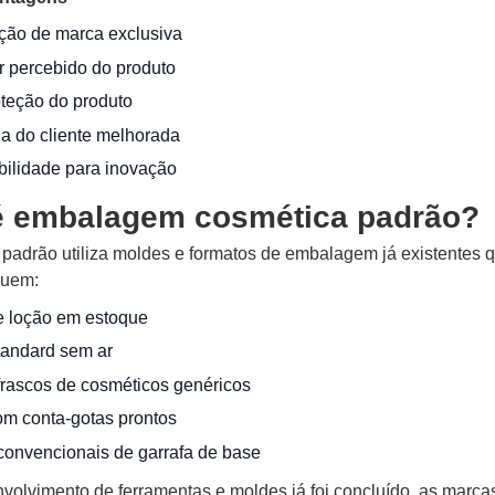
ção de marca exclusiva
r percebido do produto
teção do produto
a do cliente melhorada
ibilidade para inovação
é embalagem cosmética padrão?
adrão utiliza moldes e formatos de embalagem já existentes q
luem:
e loção em estoque
andard sem ar
frascos de cosméticos genéricos
om conta-gotas prontos
convencionais de garrafa de base
olvimento de ferramentas e moldes já foi concluído, as marcas