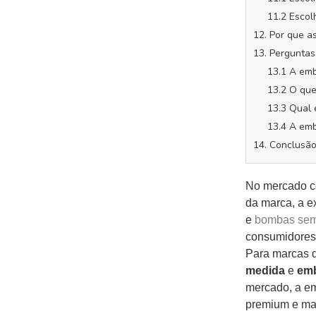
11.2 Esco
12. Por que 
13. Perguntas
13.1 A emb
13.2 O qu
13.3 Qual 
13.4 A emb
14. Conclusã
No mercado co
da marca, a e
e
bombas sem
consumidores 
Para marcas d
medida
e
em
mercado, a em
premium e mai