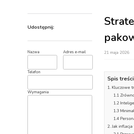
Strat
pakow
Udostępnij:
21 maja 2026
Nazwa
Adres e-mail
Spis treści
1. Kluczowe 
Telefon
1.1 Zrówn
1.2 Inteli
1.3 Minima
Wymagania
1.4 Person
2. Jak inflac