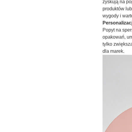
zyskują na po
produktów lu
wygody i wart
Personalizac
Popyt na sper
opakowań, umo
tylko zwięks
dla marek.