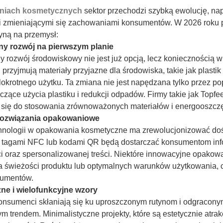
niach kosmetycznych
sektor przechodzi szybką ewolucję, na
i zmieniającymi się zachowaniami konsumentów. W 2026 roku po
yną na przemysł:
y rozwój na pierwszym planie
rozwój środowiskowy nie jest już opcją, lecz koniecznością 
 przyjmują materiały przyjazne dla środowiska, takie jak plasti
lokrotnego użytku. Ta zmiana nie jest napędzana tylko przez p
yczące użycia plastiku i redukcji odpadów. Firmy takie jak Top
 się do stosowania zrównoważonych materiałów i energooszcz
 rozwiązania opakowaniowe
chnologii w opakowania kosmetyczne ma zrewolucjonizować doś
tagami NFC lub kodami QR będą dostarczać konsumentom inform
i oraz spersonalizowanej treści. Niektóre innowacyjne opakow
 świeżości produktu lub optymalnych warunków użytkowania, 
sumentów.
zne i wielofunkcyjne wzory
onsumenci skłaniają się ku uproszczonym rutynom i odgracon
ym trendem. Minimalistyczne projekty, które są estetycznie atra