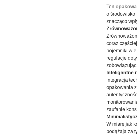
Ten
opakowa
o środowisko 
znacząco wpł
Zrównoważon
Zrównoważony 
coraz częściej
pojemniki wie
regulacje dot
zobowiązując
Inteligentne
Integracja te
opakowania z 
autentycznośc
monitorowania
zaufanie kon
Minimalistyc
W miarę jak k
podążają za t