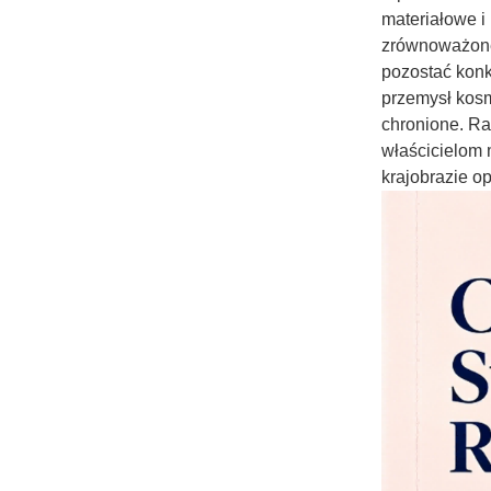
materiałowe i
zrównoważoneg
pozostać konk
przemysł kosm
chronione. Ra
właścicielom 
krajobrazie o