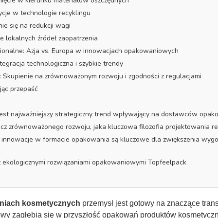
nięcie w kierunku materiałów oszczędnych
ycje w technologie recyklingu
nie się na redukcji wagi
cie lokalnych źródeł zaopatrzenia
gionalne: Azja vs. Europa w innowacjach opakowaniowych
ntegracja technologiczna i szybkie trendy
: Skupienie na zrównoważonym rozwoju i zgodności z regulacjami
jąc przepaść
i jest najważniejszy strategiczny trend wpływający na dostawców op
ócz zrównoważonego rozwoju, jaka kluczowa filozofia projektowania 
kie innowacje w formacie opakowania są kluczowe dla zwiększenia w
z ekologicznymi rozwiązaniami opakowaniowymi Topfeelpack
niach kosmetycznych
przemysł jest gotowy na znaczące trans
owy zagłębia się w przyszłość opakowań produktów kosmetyczn