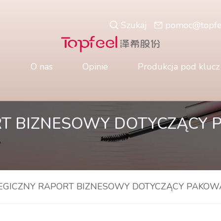
Szukaj
pomoc@topfe
O nas
Opinie
Produkcja pod klucz
RT BIZNESOWY DOTYCZĄCY 
EGICZNY RAPORT BIZNESOWY DOTYCZĄCY PAKOW