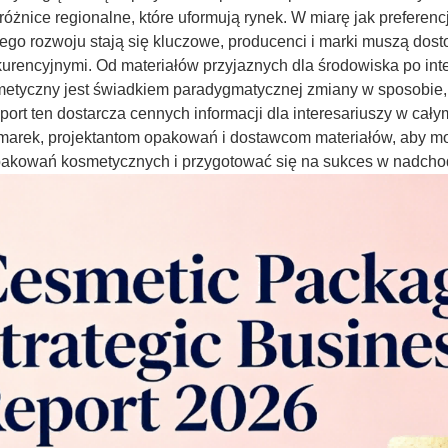
 różnice regionalne, które uformują rynek. W miarę jak prefere
o rozwoju stają się kluczowe, producenci i marki muszą dost
urencyjnymi. Od materiałów przyjaznych dla środowiska po in
etyczny jest świadkiem paradygmatycznej zmiany w sposobie, 
port ten dostarcza cennych informacji dla interesariuszy w ca
marek, projektantom opakowań i dostawcom materiałów, aby m
pakowań kosmetycznych i przygotować się na sukces w nadcho