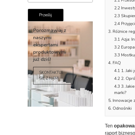
2.1 Przesu
2.2 Inwest
2.3 Skupie
2.4 Przyję
3. Różnice re
3.1 Azja: I
3.2 Europa
3.3 Mostku
Porozmawiaj z
4. FAQ
naszymi
4.1 1. Jak
ekspertami
4.2 2. Opr
produktowymi
4.3 3. Ja
już dziś!
marki?
5. Innowacje 
SKONTAKTUJ
6. Odnośniki
SIĘ Z NAMI
Ten
opakowa
raport biznes