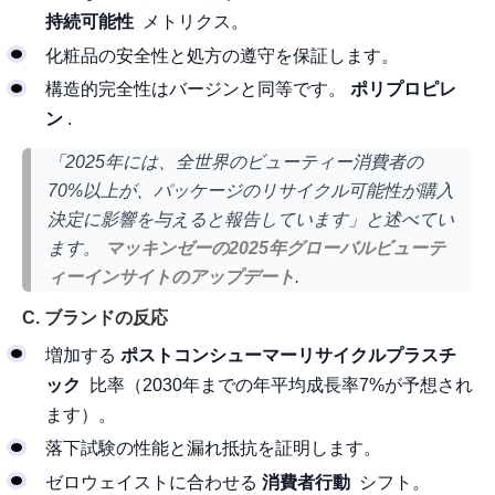
持続可能性
メトリクス。
化粧品の安全性と処方の遵守を保証します。
構造的完全性はバージンと同等です。
ポリプロピレ
ン
.
「2025年には、全世界のビューティー消費者の
70%以上が、パッケージのリサイクル可能性が購入
決定に影響を与えると報告しています」と述べてい
ます。
マッキンゼーの2025年グローバルビューテ
ィーインサイトのアップデート
.
C. ブランドの反応
増加する
ポストコンシューマーリサイクルプラスチ
ック
比率（2030年までの年平均成長率7%が予想され
ます）。
落下試験の性能と漏れ抵抗を証明します。
ゼロウェイストに合わせる
消費者行動
シフト。