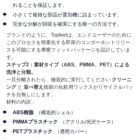
れることを保証します。
小さくて複雑な部品が選別機に詰まっています。
完全な分解が回収を確実にする唯一の方法です。
ブランドのように、Topfeelは、エンドユーザーのために
このプロセスを簡素化する即座のコンポーネントリリー
スを可能にする摩擦フィットパッケージを設計していま
す。
ステップ2：素材タイプ（ABS、PMMA、PET）による
洗浄と分類。
一旦分離されたら、徹底的に実行してください
クリーニ
ング
と
並べ替え
残留の化粧用ワックスがリサイクルバッ
チを台無しにします。
材料の内訳：
ABS樹脂
（構造的シェル）
PMMAプラスチック
（アクリル/光沢ケース）
PETプラスチック
（透明カバー）