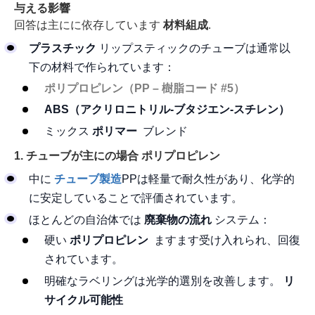
与える影響
回答は主にに依存しています
材料組成
.
プラスチック
リップスティックのチューブは通常以
下の材料で作られています：
ポリプロピレン（PP – 樹脂コード #5）
ABS（アクリロニトリル-ブタジエン-スチレン）
ミックス
ポリマー
ブレンド
1. チューブが主にの場合
ポリプロピレン
中に
チューブ製造
PPは軽量で耐久性があり、化学的
に安定していることで評価されています。
ほとんどの自治体では
廃棄物の流れ
システム：
硬い
ポリプロピレン
ますます受け入れられ、回復
されています。
明確なラベリングは光学的選別を改善します。
リ
サイクル可能性