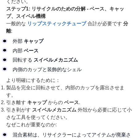
ください。
ステップ1: リサイクルのための分解 - ベース、キャッ
プ、スイベル機構
一般的な
リップスティックチューブ
合計が必要です
分
離
:
外部
キャップ
内部
ベース
回転する
スイベルメカニズム
内側のカップと装飾的なシェル
より明確にするために：
製品を完全に回転させて、内部のカップを露出させま
す。
引き離す
キャップ
からの
ベース
.
引き剥がす
スイベルメカニズム
外殻から必要に応じて小
さな工具を使ってください。
なぜこれが重要なのか:
混合素材は、リサイクラーによってアイテムが廃棄さ