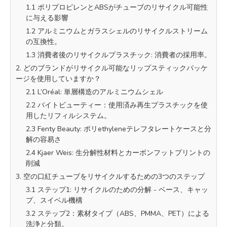
1.1 ポリプロピレンとABSがチューブのリサイクル可能性
に与える影響
1.2 アルミニウムとガラスシェルのリサイクルストリーム
の互換性。
1.3 消費者後のリサイクルプラスチック: 消費者の採用率。
2. どのブランドがリサイクル可能なリップスティックパッケ
ージを使用していますか？
2.1 L’Oréal: 単層構造のアルミニウムシェル
2.2 バイトビューティー：使用済み再生プラスチックを使
用したリフィルシステム。
2.3 Fenty Beauty: ポリethyleneテレフタレートケースと分
解の容易さ
2.4 Kjaer Weis: 生分解性材料とカーボンフットプリントの
削減
3. 空の口紅チューブをリサイクルするための3つのステップ
3.1 ステップ1: リサイクルのための分解 - ベース、キャッ
プ、スイベル機構
3.2 ステップ2：素材タイプ（ABS、PMMA、PET）による
洗浄と分類。