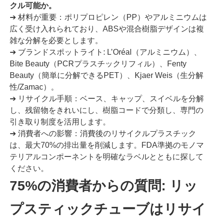
クル可能か。
➔ 材料が重要：ポリプロピレン（PP）やアルミニウムは
広く受け入れられており、ABSや混合樹脂デザインは複
雑な分解を必要とします。
➔ ブランドスポットライト: L’Oréal（アルミニウム）、
Bite Beauty（PCRプラスチックリフィル）、Fenty
Beauty（簡単に分解できるPET）、Kjaer Weis（生分解
性/Zamac）。
➔ リサイクル手順：ベース、キャップ、スイベルを分解
し、残留物をきれいにし、樹脂コードで分類し、専門の
引き取り制度を活用します。
➔ 消費者への影響：消費後のリサイクルプラスチック
は、最大70%の排出量を削減します。FDA準拠のモノマ
テリアルコンポーネントを明確なラベルとともに探して
ください。
75%の消費者からの質問: リッ
プスティックチューブはリサイ