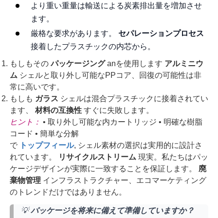
より重い重量は輸送による炭素排出量を増加させ
ます。
厳格な要求があります。
セパレーションプロセス
接着したプラスチックの内芯から。
もしもその
パッケージング
anを使用します
アルミニウ
ム
シェルと取り外し可能なPPコア、回復の可能性は非
常に高いです。
もしも
ガラス
シェルは混合プラスチックに接着されてい
ます、
材料の互換性
すぐに失敗します。
ヒント：
• 取り外し可能な内カートリッジ • 明確な樹脂
コード • 簡単な分解
で
トップフィール
, シェル素材の選択は実用的に設計さ
れています。
リサイクルストリーム
現実。私たちはパッ
ケージデザインが実際に一致することを保証します。
廃
棄物管理
インフラストラクチャー、エコマーケティング
のトレンドだけではありません。
💡
パッケージを将来に備えて準備していますか？