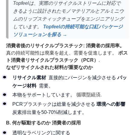
Topfeelは、実際のリサイクルストリームに対応で
きるように設計されたモノマテリアルとアルミニウ
ムのリップスティックチューブをエンジニアリング
しています。
Topfeelの持続可能な口紅パッケージ
ソリューションを探る →
消費者後のリサイクルプラスチック: 消費者の採用率。
真の持続可能性は廃棄を超え、需要を促進します。
ポス
ト消費者リサイクルプラスチック（PCR）
.
なぜリサイクルされた材料が重要なのか
リサイクル素材
直接的にバージンを減少させる
パッ
ケージ材料
需要。
本物をサポートしています。
循環型経済
.
PCRプラスチックは総量を減少させる
環境への影響
炭素排出量を50-70%削減します。
B. 何が駆動するのか
消費者の採用
透明なラベリングに関する