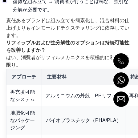
複雑な組み立て → 消費者が行うことは稀な、強引な
分解が必要です。
責任あるブランドは組み立てを簡素化し、混合材料の仕
上げよりもインモールドテクスチャリングに依存してい
ます。
リフィラブルおよび生分解性のオプションは持続可能性
を改善しますか？
はい、消費者がリフィルメカニクスを積極的に利用する
限り。
アプローチ
主要材料
持
再充填可能
アルミニウムの外殻 PPリフィル
再
なシステム
堆肥化可能
なパッケー
バイオプラスチック（PHA/PLA）
ジング