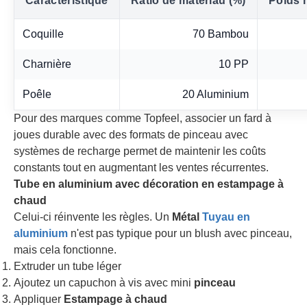
Caractéristique
Ratio de matériau (%)
Poids 
Coquille
70 Bambou
Charnière
10 PP
Poêle
20 Aluminium
Pour des marques comme Topfeel, associer un fard à
joues durable avec des formats de pinceau avec
systèmes de recharge permet de maintenir les coûts
constants tout en augmentant les ventes récurrentes.
Tube en aluminium avec décoration en estampage à
chaud
Celui-ci réinvente les règles. Un
Métal
Tuyau en
aluminium
n'est pas typique pour un blush avec pinceau,
mais cela fonctionne.
Extruder un tube léger
Ajoutez un capuchon à vis avec mini
pinceau
Appliquer
Estampage à chaud