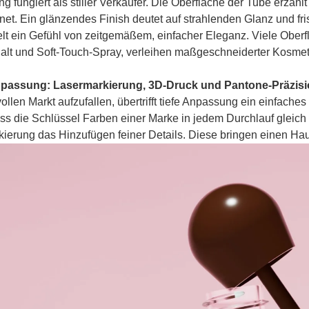
g fungiert als stiller Verkäufer. Die Oberfläche der Tube erzähl
net. Ein glänzendes Finish deutet auf strahlenden Glanz und fri
telt ein Gefühl von zeitgemäßem, einfacher Eleganz. Viele Ober
alt und Soft-Touch-Spray, verleihen maßgeschneiderter Kosme
npassung: Lasermarkierung, 3D-Druck und Pantone-Präzis
ollen Markt aufzufallen, übertrifft tiefe Anpassung ein einfac
dass die Schlüssel Farben einer Marke in jedem Durchlauf glei
ierung das Hinzufügen feiner Details. Diese bringen einen Ha