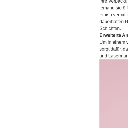
Ihre Verpackun
jemand sie öff
Finish vermit
dauerhaften H
Schichten.
Erweiterte A
Um in einem v
sorgt dafür, 
und Lasermark