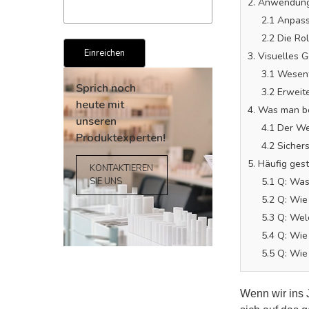
2. Anwendung 
2.1 Anpass
2.2 Die Ro
3. Visuelles 
3.1 Wesen
3.2 Erweit
4. Was man be
4.1 Der We
4.2 Sicher
Sprich noch
5. Häufig ges
heute mit
5.1 Q: Was
unseren
5.2 Q: Wie
Produktexperten!
5.3 Q: Wel
5.4 Q: Wie
KONTAKTIEREN
SIE UNS
5.5 Q: Wie
Wenn wir ins 