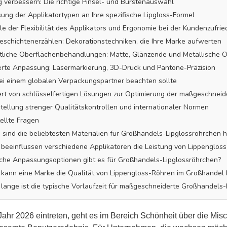
verbessern: Die richtige Pinsel- und Bürstenauswahl
ung der Applikatortypen an Ihre spezifische Lipgloss-Formel
lle der Flexibilität des Applikators und Ergonomie bei der Kundenzufrie
Geschichtenerzählen: Dekorationstechniken, die Ihre Marke aufwerten
tliche Oberflächenbehandlungen: Matte, Glänzende und Metallische 
erte Anpassung: Lasermarkierung, 3D-Druck und Pantone-Präzision
i einem globalen Verpackungspartner beachten sollte
rt von schlüsselfertigen Lösungen zur Optimierung der maßgeschneid
stellung strenger Qualitätskontrollen und internationaler Normen
tellte Fragen
 sind die beliebtesten Materialien für Großhandels-Lipglossröhrchen 
 beeinflussen verschiedene Applikatoren die Leistung von Lippenglos
che Anpassungsoptionen gibt es für Großhandels-Lipglossröhrchen?
 kann eine Marke die Qualität von Lippengloss-Röhren im Großhandel 
 lange ist die typische Vorlaufzeit für maßgeschneiderte Großhandels
Jahr 2026 eintreten, geht es im Bereich Schönheit über die Misc