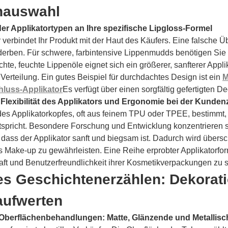
nauswahl
r Applikatortypen an Ihre spezifische Lipgloss-Formel
r verbindet Ihr Produkt mit der Haut des Käufers. Eine falsche 
erben. Für schwere, farbintensive Lippenmudds benötigen Sie e
ichte, feuchte Lippenöle eignet sich ein größerer, sanfterer Appli
Verteilung. Ein gutes Beispiel für durchdachtes Design ist ein
M
luss-Applikator
Es verfügt über einen sorgfältig gefertigten De
 Flexibilität des Applikators und Ergonomie bei der Kunden
es Applikatorkopfes, oft aus feinem TPU oder TPEE, bestimmt, 
tspricht. Besondere Forschung und Entwicklung konzentrieren si
, dass der Applikator sanft und biegsam ist. Dadurch wird übersc
 Make-up zu gewährleisten. Eine Reihe erprobter Applikatorfo
ft und Benutzerfreundlichkeit ihrer Kosmetikverpackungen zu s
es Geschichtenerzählen: Dekorati
aufwerten
Oberflächenbehandlungen: Matte, Glänzende und Metallisc