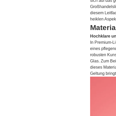
sich auf das 
Großhandelsli
diesem Leitfa
heiklen Aspek
Materia
Hochklare un
In Premium-Lip
eines pflegen
robusten Kuns
Glas. Zum Bei
dieses Materia
Geltung bringt