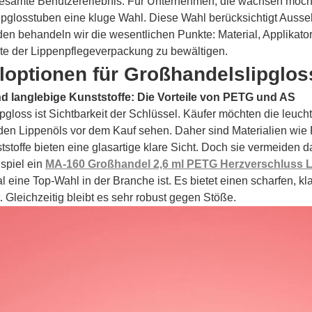
gesamte Benutzererlebnis. Für Unternehmen, die wachsen möcht
pglosstuben eine kluge Wahl. Diese Wahl berücksichtigt Ausse
den behandeln wir die wesentlichen Punkte: Material, Applikator
te der Lippenpflegeverpackung zu bewältigen.
loptionen für Großhandelslipglo
d langlebige Kunststoffe: Die Vorteile von PETG und AS
gloss ist Sichtbarkeit der Schlüssel. Käufer möchten die leuch
den Lippenöls vor dem Kauf sehen. Daher sind Materialien wie
tstoffe bieten eine glasartige klare Sicht. Doch sie vermeiden
spiel ein
MA-160 Großhandel 2,6 ml PETG Herzverschluss L
l eine Top-Wahl in der Branche ist. Es bietet einen scharfen, kl
. Gleichzeitig bleibt es sehr robust gegen Stöße.