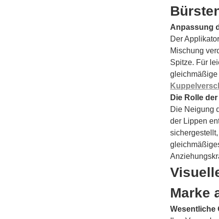
Bürste
Anpassung de
Der Applikato
Mischung verd
Spitze. Für le
gleichmäßige 
Kuppelversch
Die Rolle der
Die Neigung d
der Lippen en
sichergestellt
gleichmäßiges
Anziehungskra
Visuell
Marke 
Wesentliche 