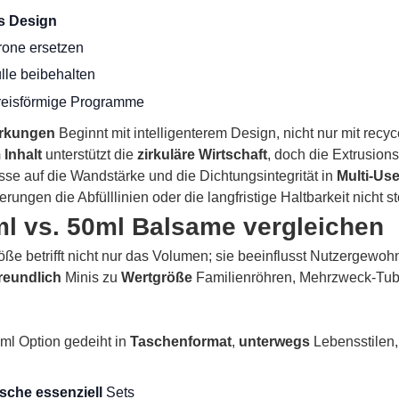
s Design
rone ersetzen
le beibehalten
kreisförmige Programme
rkungen
Beginnt mit intelligenterem Design, nicht nur mit recy
 Inhalt
unterstützt die
zirkuläre Wirtschaft
, doch die Extrusion
sse auf die Wandstärke und die Dichtungsintegrität in
Multi-Us
rungen die Abfülllinien oder die langfristige Haltbarkeit nicht s
ml vs. 50ml Balsame vergleichen
ße betrifft nicht nur das Volumen; sie beeinflusst Nutzergew
freundlich
Minis zu
Wertgröße
Familienröhren, Mehrzweck-Tub
 ml Option gedeiht in
Taschenformat
,
unterwegs
Lebensstilen,
sche essenziell
Sets