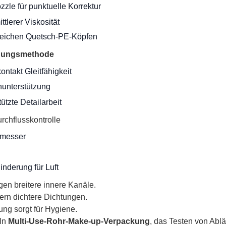
zle für punktuelle Korrektur
ttlerer Viskosität
weichen Quetsch-PE-Köpfen
ungsmethode
ontakt Gleitfähigkeit
nunterstützung
tzte Detailarbeit
chflusskontrolle
hmesser
inderung für Luft
gen breitere innere Kanäle.
ern dichtere Dichtungen.
ng sorgt für Hygiene.
ln
Multi-Use-Rohr-Make-up-Verpackung
, das Testen von Abl