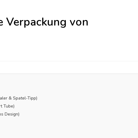
ie Verpackung von
ler & Spatel-Tipp)
rt Tube)
es Design)