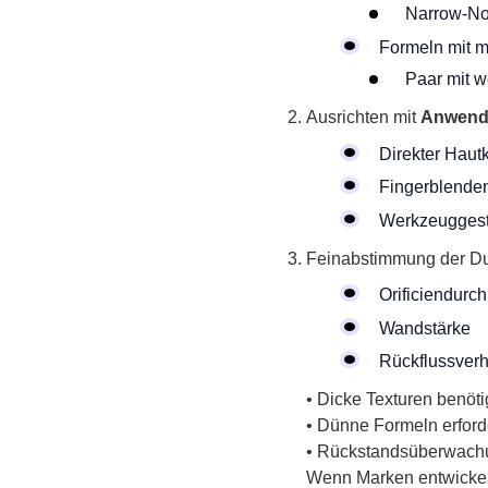
Narrow-Noz
Formeln mit mi
Paar mit 
Ausrichten mit
Anwend
Direkter Hautk
Fingerblende
Werkzeuggestü
Feinabstimmung der Dur
Orificiendurc
Wandstärke
Rückflussverh
• Dicke Texturen benöti
• Dünne Formeln erford
• Rückstandsüberwachu
Wenn Marken entwicke