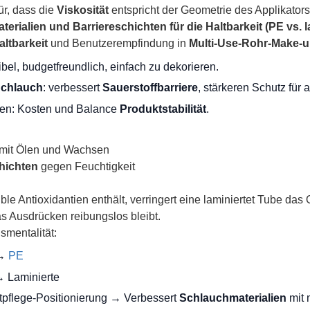
ür, dass die
Viskosität
entspricht der Geometrie des Applikators,
rialien und Barriereschichten für die Haltbarkeit (PE vs. l
altbarkeit
und Benutzerempfindung in
Multi-Use-Rohr-Make-
xibel, budgetfreundlich, einfach zu dekorieren.
Schlauch
: verbessert
Sauerstoffbarriere
, stärkeren Schutz für a
nen: Kosten und Balance
Produktstabilität
.
mit Ölen und Wachsen
hichten
gegen Feuchtigkeit
e Antioxidantien enthält, verringert eine laminiertet Tube das O
as Ausdrücken reibungslos bleibt.
smentalität:
 →
PE
→ Laminierte
pflege-Positionierung → Verbessert
Schlauchmaterialien
mit 