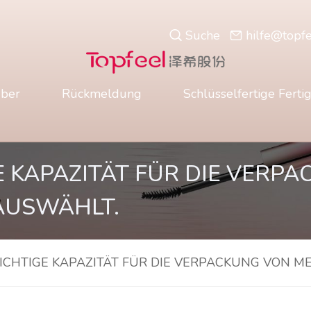
Suche
hilfe@topf
ber
Rückmeldung
Schlüsselfertige Ferti
E KAPAZITÄT FÜR DIE VERP
AUSWÄHLT.
RICHTIGE KAPAZITÄT FÜR DIE VERPACKUNG VON