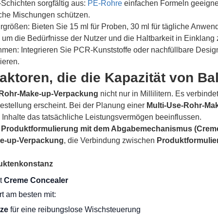
Schichten sorgfältig aus:
PE-Rohre
einfachen Formeln geeignet
liche Mischungen schützen.
größen: Bieten Sie 15 ml für Proben, 30 ml für tägliche Anwen
um die Bedürfnisse der Nutzer und die Haltbarkeit in Einklang 
men: Integrieren Sie PCR-Kunststoffe oder nachfüllbare Design
ieren.
faktoren, die die Kapazität von 
-Rohr-Make-up-Verpackung
nicht nur in Millilitern. Es verbinde
estellung erscheint. Bei der Planung einer
Multi-Use-Rohr-Ma
e Inhalte das tatsächliche Leistungsvermögen beeinflussen.
 Produktformulierung mit dem Abgabemechanismus (Creme-
ke-up-Verpackung
, die Verbindung zwischen
Produktformulie
uktenkonstanz
ät
Creme Concealer
rt am besten mit:
tze
für eine reibungslose Wischsteuerung