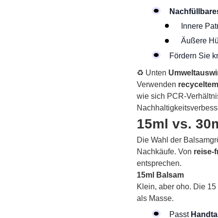
Nachfüllbare
Innere Pat
Äußere Hül
Fördern Sie 
♻ Unten
Umweltauswi
Verwenden
recyceltem
wie sich PCR-Verhältni
Nachhaltigkeits­verbesse
15ml vs. 30
Die Wahl der Balsamgrö
Nachkäufe. Von
reise-
entsprechen.
15ml Balsam
Klein, aber oho. Die 15
als Masse.
Passt
Handta