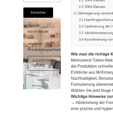
2.2 30ml Balsam
2.3 50ml Balsam
3. Überlagerung vermeid
3.1 Nachfragvorhersa
3.2 Optimierung der 
3.3 Abfallminimierun
3.4 Koordinierung vo
Sprich
noch heute
Wie man die richtige 
mit
Mehrzweck-Tuben-Make-u
unseren
die Produktion schneller
Einblicke aus McKinsey
Produktexperten!
Nachhaltigkeit, Benutze
Formulierung übereins
KONTAKTIEREN
Wählen Sie jetzt kluge
SIE UNS
Wichtige Hinweise zu
→ Abstimmung der Form
eine präzise und hygi