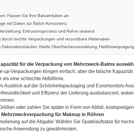
en: Passen Sie Ihre Balsamtuben an
ge mit Daten zur Batch-Konsistenz.
Herstellung: Extrusionsprozess und Rohre sealend
g durch leichte Verpackungen und recycelbare Materialien
n Dekorationsläufen: Matte Oberflächenveredelung, Heißfolienprägun
Kapazität für die Verpackung von Mehrzweck-Balms auswähl
p-Verpackungen klingen einfach, aber die falsche Kapazität ve
 als eine schlechte Abfülllinie.
s Ausblick auf die Schönheitspackaging und Euromonitors Ana
rfreundlichkeit und Effizienz der Lieferung ausbalanciert, wobe
timmen.
 Größen oder zahlen Sie später in Form von Abfall, kostspiel
r Mehrzweckverpackung für Makeup in Röhren
ulierung auf die Abgabe: Wählen Sie Spatelaufsätze für hoch
enische Anwendung zu gewährleisten.