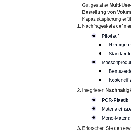
Gut gestaltet
Multi-Us
Bestellung von Volume
Kapazitätsplanung erfül
Nachfrageskala definie
Pilotlauf
Niedriger
Standardf
Massenproduk
Benutzerd
Kosteneffi
Integrieren
Nachhaltigk
PCR-Plastik
i
Materialeinsp
Mono-Material
Erforschen Sie den erw