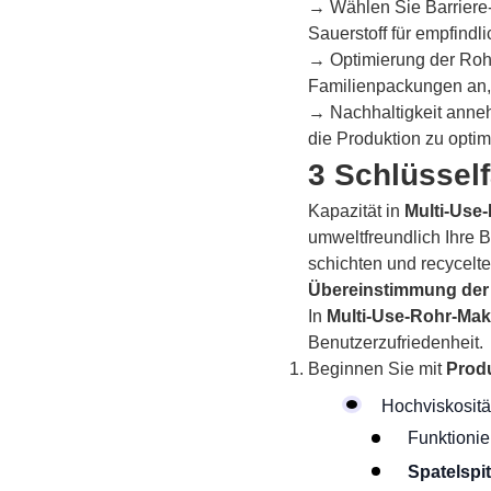
→ Wählen Sie Barriere-
Sauerstoff für empfind
→ Optimierung der Rohr
Familienpackungen an, 
→ Nachhaltigkeit anneh
die Produktion zu optim
3 Schlüssel
Kapazität in
Multi-Use
umweltfreundlich Ihre B
schichten und recycelt
Übereinstimmung der
In
Multi-Use-Rohr-Ma
Benutzerzufriedenheit.
Beginnen Sie mit
Prod
Hochviskosit
Funktionie
Spatelspi