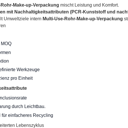
e-Rohr-Make-up-Verpackung
mischt Leistung und Komfort.
n mit Nachhaltigkeitsattributen (PCR-Kunststoff und nach
lt Umweltziele intern
Multi-Use-Rohr-Make-up-Verpackung
st
ren
e MOQ
ormen
tion
efinierte Werkzeuge
zienz pro Einheit
eitsattribute
nclusionsrate
arung durch Leichtbau.
 für einfacheres Recycling
eiterten Lebenszyklus