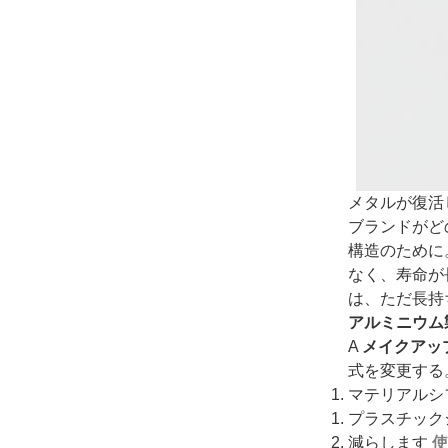
メタルが復活
ブランドがど
構造のために
なく、寿命が
は、ただ長持
アルミニウム
A
メイクアッ
式を変更する
マテリアルシ
プラスチック
減らします
使