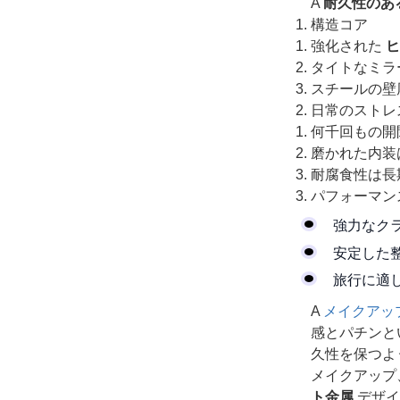
A
耐久性のあ
構造コア
強化された
ヒ
タイトなミラ
スチールの壁
日常のストレ
何千回もの開
磨かれた内装
耐腐食性は長
パフォーマン
強力なク
安定した
旅行に適
A
メイクアッ
感とパチンと
久性を保つよ
メイクアップ
ト金属
デザイ