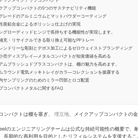
ラスチックメイクアップコンパクト
メイクアップコンパクトの5つのサステナビリティ機能
業用グレードのアルミニウムとマットパウダーコーティング
腐食性亜鉛合金によるポリッシュ仕上げの実現
プリングローディッドヒンジで長持ちする機能性が実現します。
単に補充・リサイクルできる取り換え可能なPPトレー
コフレンドリーな彫刻とデボス加工によるゼロウェイストブランディング
オ：小売ディスプレイ—メタルコンパクトが知覚価値を高める
レミアムブラッシュドブラスコンパクトは、棚の魅力を高めます。
スタムラウンド電気メッキトレイがカラ―コレクションを披露する
級店内サンプリングのためのミラー凹部とロゴ配置
ップコンパクトメタルに関するFAQ
コンパクトは棚を塞ぎ、
埋立地
、メイクアップコンパクトの金
Topfeelのエンジニアリングチームは公式な持続可能性の概要
、長期的な再利用を目的としたリフィルシステムを支援するこ