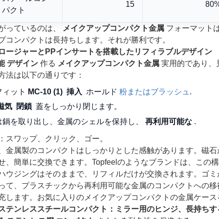
15
80
パクト
がっているのは、
メイクアップコンパクト金属
フォーマット
プコンパクトは長持ちします。それが勝利です。
ロージャーとPPインサートを搭載したリフィラブルデザイン
能
デザイン
作る
メイクアップコンパクト金属
実用的であり、
方法は以下の通りです：
フィット
MC-10 (1)
挿入
ホールド
粉またはブラッシュ
.
磁気
閉鎖
蓋をしっかり閉じます。
は鍋を取り出し、金属のシェルを保持し、
再利用可能な
.
：スワップ、クリック、ゴー。
、金属製のコンパクトはしっかりとした感触があります。磁石
せ、簡単に交換できます。Topfeelのようなブランドは、こ
ハウジングはそのままで、リフィルだけが交換されます。ゴミ
って、プラスチックから再利用可能な金属のコンパクトへの移
充します。お気に入りのメイクアップコンパクトの金属ケース
ステンレススチールコンパクト：ミラー用のヒンジ、長持ちす