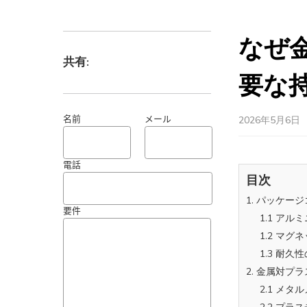
なぜ
要な
共有:
2026年5月6日
名前
メール
目次
1. パッケ
電話
1.1 ア
1.2 マ
1.3 耐
要件
2. 金属対
2.1 メ