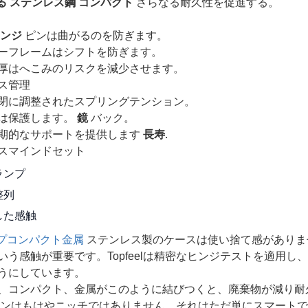
る
ステンレス鋼
コンパクト
さらなる耐久性を促進する。
ンジ
ピンは曲がるのを防ぎます。
ーフレームはシフトを防ぎます。
厚はへこみのリスクを減少させます。
ス管理
閉に調整されたスプリングテンション。
は保護します。
鏡
バック。
期的なサポートを提供します
長寿
.
スマインドセット
ランプ
整列
した感触
プコンパクト金属
ステンレス製のケースは使い捨て感がありま
いう感触が重要です。Topfeelは精密なヒンジテストを適用
うにしています。
、コンパクト、金属がこのように結びつくと、廃棄物が減り耐
ンはもはやニッチではありません。それはただ単にスマートで