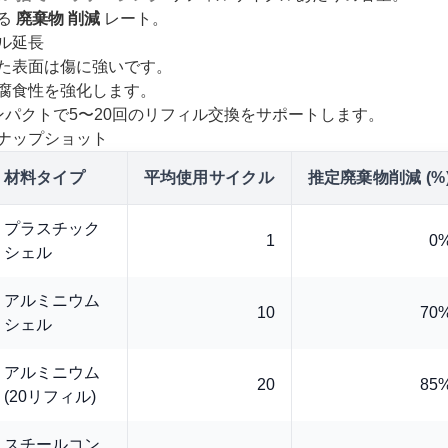
る
廃棄物
削減
レート。
ル延長
た表面は傷に強いです。
腐食性を強化します。
ンパクトで5〜20回のリフィル交換をサポートします。
ナップショット
材料タイプ
平均使用サイクル
推定廃棄物削減 (%
プラスチック
1
0
シェル
アルミニウム
10
70
シェル
アルミニウム
20
85
(20リフィル)
スチールコン