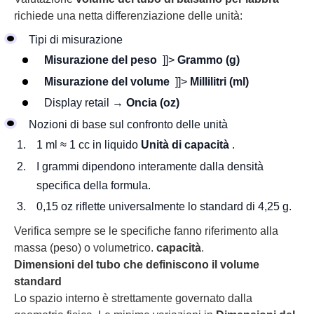
richiede una netta differenziazione delle unità:
Tipi di misurazione
Misurazione del peso
]]>
Grammo (g)
Misurazione del volume
]]>
Millilitri (ml)
Display retail →
Oncia (oz)
Nozioni di base sul confronto delle unità
1 ml ≈ 1 cc in liquido
Unità di capacità
.
I grammi dipendono interamente dalla densità
specifica della formula.
0,15 oz riflette universalmente lo standard di 4,25 g.
Verifica sempre se le specifiche fanno riferimento alla
massa (peso) o volumetrico.
capacità
.
Dimensioni del tubo che definiscono il volume
standard
Lo spazio interno è strettamente governato dalla