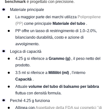
benchmark
è progettato con precisione.
Materiale principale
La maggior parte dei marchi utilizza
Polipropilene
(PP)
come principale
Materiale del tubo
.
PP offre un tasso di restringimento di 1.0–2.0%,
bilanciando durabilità, costo e azione di
avvolgimento.
Logica di capacità
4.25 g si riferisce a
Grammo (g)
, il peso netto del
prodotto.
3.5 ml si riferisce a
Millilitri (ml)
, l'interno
Capacità
.
Attuale
volume del tubo di balsamo per labbra
fluttua con densità formula.
Perché 4.25 g funziona
Allinea con
Aspettative della FDA sui cosmetici "di