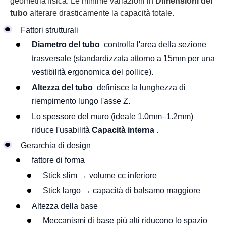
geometria fisica. Le minime variazioni in
Dimensioni del
tubo
alterare drasticamente la capacità totale.
Fattori strutturali
Diametro del tubo
controlla l'area della sezione
trasversale (standardizzata attorno a 15mm per una
vestibilità ergonomica del pollice).
Altezza del tubo
definisce la lunghezza di
riempimento lungo l'asse Z.
Lo spessore del muro (ideale 1.0mm–1.2mm)
riduce l'usabilità
Capacità interna
.
Gerarchia di design
fattore di forma
Stick slim → volume cc inferiore
Stick largo → capacità di balsamo maggiore
Altezza della base
Meccanismi di base più alti riducono lo spazio