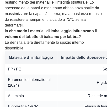
restringimento dei materiali e l'integrità strutturale. Lo
spessore delle pareti è mantenuto abbastanza sottile da
massimizzare la capacità interna, ma abbastanza robusto
da resistere a riempimenti a caldo a 75°C senza
deformarsi.
In che modo i materiali di imballaggio influenzano il
volume del tubetto di balsamo per labbra?
La densità altera direttamente lo spazio interno
disponibile:
Materiale di imballaggio
Impatto dello Spessore d
PP / PE
So
Euromonitor International
Rigido
(2024)
Alluminio
Richiede m
Bioplastica / PCR
Flusso di fus