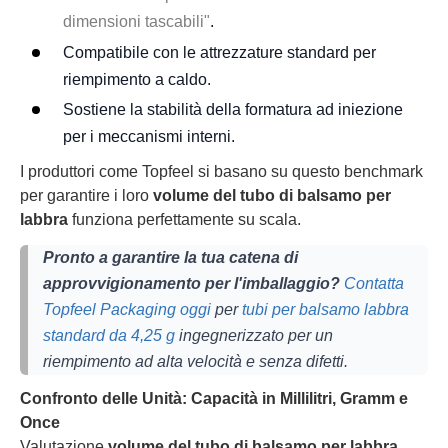
dimensioni tascabili"
.
Compatibile con le attrezzature standard per
riempimento a caldo.
Sostiene la stabilità della formatura ad iniezione
per i meccanismi interni.
I produttori come Topfeel si basano su questo benchmark
per garantire i loro
volume del tubo di balsamo per
labbra
funziona perfettamente su scala.
Pronto a garantire la tua catena di
approvvigionamento per l'imballaggio?
Contatta
Topfeel Packaging oggi
per
tubi per balsamo labbra
standard da 4,25 g
ingegnerizzato per un
riempimento ad alta velocità e senza difetti.
Confronto delle Unità: Capacità in Millilitri, Gramm e
Once
Valutazione
volume del tubo di balsamo per labbra